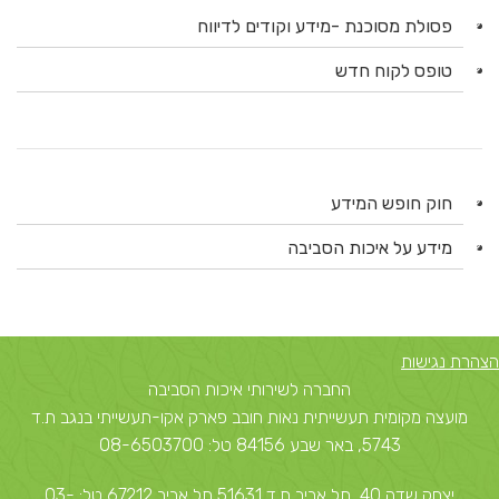
פסולת מסוכנת -מידע וקודים לדיווח
טופס לקוח חדש
חוק חופש המידע
מידע על איכות הסביבה
הצהרת נגישות
החברה לשירותי איכות הסביבה
מועצה מקומית תעשייתית נאות חובב פארק אקו-תעשייתי בנגב ת.ד
5743, באר שבע 84156 טל: 08-6503700
יצחק שדה 40, תל אביב ת.ד 51631 תל אביב 67212 טל: 03-