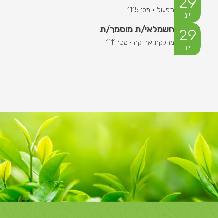
29
תפעול · מס׳ 1115
יונ
חשמלאי/ת מוסמך/ת
29
מחלקת אחזקה · מס׳ 1111
יונ