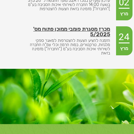
02
עדכון מועדים במכרז 52A מועד ההגשה ל 31.5.26
בשעה 14:00 החברה לשירותי איכות הסביבה בע"מ
)"החברה"( מזמינה בזאת הצעות להצטרפות
מרץ
מכרז מסגרת פומבי ממוכן פתוח מס'
5/2025
24
הזמנה להציע הצעות להצטרפות למאגר ספקי
מלגזות, טרקטורים, במות הרמה וכלי צמ"ה החברה
מרץ
לשירותי איכות הסביבה בע"מ ("החברה") מזמינה
בזאת