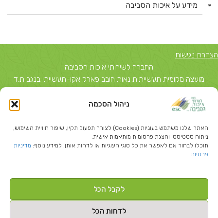
מידע על איכות הסביבה
הצהרת נגישות
החברה לשירותי איכות הסביבה
מועצה מקומית תעשייתית נאות חובב פארק אקו-תעשייתי בנגב ת.ד
5743, באר שבע 84156 טל: 08-6503700
ניהול הסכמה
יצחק שדה 40, תל אביב ת.ד 51631 תל אביב 67212 טל: 03-
5374850
האתר שלנו משתמש בעוגיות (Cookies) לצורך תפעול תקין, שיפור חוויית השימוש,
info@escil.co.il
ניתוח סטטיסטי והצגת פרסומות מותאמות אישית.
תוכלו לבחור אם לאפשר את כל סוגי העוגיות או לדחות אותן. למידע נוסף:
מדיניות
פרטיות
לקבל הכל
Created By
-בניית אתרי וורדפרס
לדחות הכל
כל הזכויות שמורות להחברה לשירותי איכות הסביבה ©