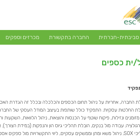
 סביבתית-חברתית
החברה בתקשורת
מכרזים וספקים
/ית כספים
פקיד
 החברה, אחריות על ניהול תחום הכספים והכלכלה ובכלל זה הגדרת האס
ת החלטות עסקיות. התפקיד כולל שותפות בעיצוב המודל העסקי של החברה, בנ
 מזומנים ונזילות, פיקוח שוטף על הכנסות והוצאות, ניהול הלוואות, השקעות
רגולציה; עבודה מול בנקים, הובלת תהליכי גיוס הון והנפקות (במידת הצורך); אי
פנימיות ותהליכי SOX; ניהול משא ומתן וממשקים עסקיים, ליווי התקשרויות מול ס