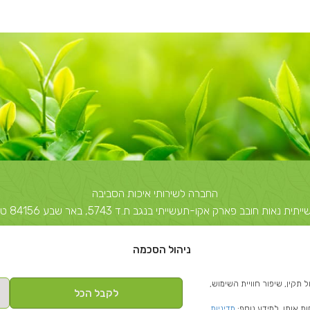
החברה לשירותי איכות הסביבה
 חובב פארק אקו-תעשייתי בנגב ת.ד 5743, באר שבע 84156 טל: 08-6503700
יצחק שדה 40, תל אביב ת.ד 51631 תל אביב 67212 טל: 03-5374850
ניהול הסכמה
info@escil.co.il
 (Cookies) לצורך תפעול תקין, שיפור חוויית השימוש,
לקבל הכל
ת אותן. למידע נוסף:
מדיניות