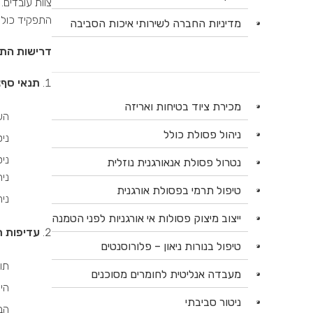
צוות עובדים.
התפקיד כולל
מדיניות החברה לשירותי איכות הסביבה
דרישות הת
תנאי סף
:
מכירת ציוד בטיחות ואריזה
הש
ניהול פסולת כולל
ניסיון מוכח של 5 ש
נטרול פסולת אנאורגנית נוזלית
נית
טיפול תרמי בפסולת אורגנית
ניהול
ייצוב מיצוק פסולות אי אורגניות לפני הטמנה
עדיפות ת
טיפול בנורות ניאון – פלורוסנטים
תו
מעבדה אנליטית לחומרים מסוכנים
הי
ניטור סביבתי
הב