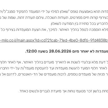
ות תהא באמצעות טופס "שאלון למילוי על ידי המועמד לתפקיד סמנכ"ל/ית
צירוף קורות חיים מפורטים, תעודות השכלה, צילום תעודת זהות, שמות של מ
הכריע בכל סתירה בין המודעה לשאלון.
לא הוסמכה לטפל בהליך האיתור. לפיכך, את הצעת המועמדות בצירוף כל 
am-milo.co.il/main.aspx?id=cd721cab-71ed-4be0-8df6-9fd4838
א יאוחר מיום 28.06.2026 בשעה 12:00
.
 דעת מלא ובלעדי לשנות או להאריך מועדים בהליך האיתור, אף לאחר חלוף 
לאחר חלוף המועד להגשת מועמדות ועד להעסקת מועמד/ת על-ידי החברה,
ר פניות של מועמדים נוספים, לרבות מועמדים של הד-האנטרים, לדרגם אל מו
חת בלשון זכר מטעמי נוחות אך מיועדת לגברים ולנשים כאחד.