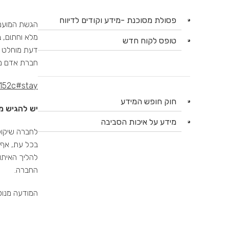
פסולת מסוכנת -מידע וקודים לדיווח
הגשת המועמד
מלא וחתום, ב
טופס לקוח חדש
דעת מוחלט ל
חברת אדם מי
b152c#stay
חוק חופש המידע
יש להגיש מועמדות ל
מידע על איכות הסביבה
לחברה שיקול
בכל עת, אף 
להליך האיתו
החברה.
המודעה מנוס