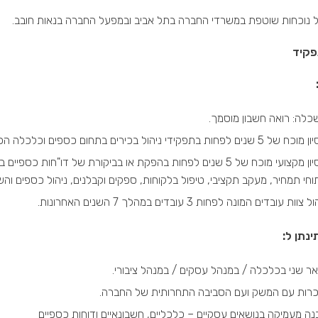
 נוכחות שוטפת במשרדי החברה בתל אביב ובמפעל החברה בנאות חובב.
פקיד
כלה: רואה חשבון מוסמך.
נים לפחות בתפקידי ניהול בכירים בתחום כספים וכלכלה הכולל מגעים עם בנקים, משרדי ממשלה וחברות בארץ ובחו"ל.
וחי תמחיר, מעקב תקציבי, טיפול בלקוחות, ספקים וקבלנים, ניהול כספים והשקע
 צוות עובדים המונה לפחות 3 עובדים במהלך 7 השנים האחרונות.
ינתן ל
:
אר שני בכלכלה / במנהל עסקים / במנהל ציבורי.
כרות עם המשק ועם הסביבה התחרותית של החברה.
נה מעמיקה בנושאים עסקיים – כלכליים, חשבונאיים ודוחות כספיים