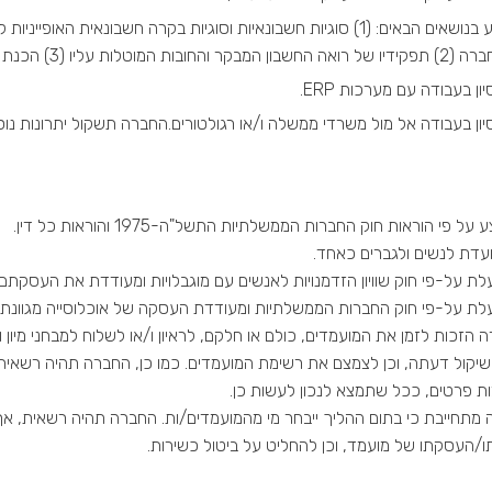
ידע בנושאים הבאים: (1) סוגיות חשבונאיות וסוגיות בקרה חשבונאי
ון המבקר והחובות המוטלות עליו (3) הכנת דו"חות כספיים ואישורם לפי החוק ולפי חוק ניירות ערך.
יון בעבודה עם מערכות ERP.
סיון בעבודה אל מול משרדי ממשלה ו/או רגולטורים.החברה תשקול יתרונות נו
על פי הוראות חוק החברות הממשלתיות התשל"ה-1975 והוראות כל דין.
עדת לנשים ולגברים כאחד.
ת על-פי חוק שוויון הזדמנויות לאנשים עם מוגבלויות ומעודדת את העסקתם.
לת על-פי חוק החברות הממשלתיות ומעודדת העסקה של אוכלוסייה מגוונת.
הזכות לזמן את המועמדים, כולם או חלקם, לראיון ו/או לשלוח למבחני מיון 
 שיקול דעתה, וכן לצמצם את רשימת המועמדים. כמו כן, החברה תהיה רשאי
ות פרטים, ככל שתמצא לנכון לעשות כן.
 מתחייבת כי בתום ההליך ייבחר מי מהמועמדים/ות. החברה תהיה רשאית, אך
ו/העסקתו של מועמד, וכן להחליט על ביטול כשירות.