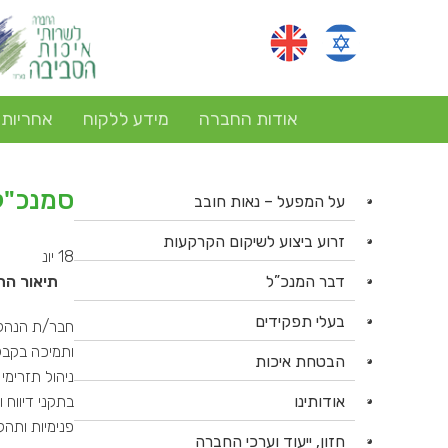
אודות החברה
מידע ללקוח
אחריות
סמנכ"ל
על המפעל – נאות חובב
זרוע ביצוע לשיקום הקרקעות
18
יונ
דבר המנכ”ל
תיאור הת
בעלי תפקידים
חבר/ת הנהלת
ותמיכה בקבל
הבטחת איכות
ניהול תזרימי
אודותינו
בתקני דיווח ו
חזון, ייעוד וערכי החברה