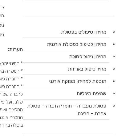
החברה (2) תפקידיו של רואה החשב
ניס
מחירון טיפולים בפסולת
ני
מחירון לטיפול בפסולת אורגנית
הערות
:
מחירון ניהול פסולת
* המינוי יתבצע 
מחיר טיפול באריזות
* המשרה מיו
* החברה פועל
תוספת למחירון מפוקח אורגני
* החברה פוע
שטיפת מיכליות
לחברה שמורה 
שלב, ועל פי
פסולת מעבדה – חומרי הדברה – פסולת
המלצות ואימ
אחרת – חריגה
החברה איננה
בוטלה בחירת