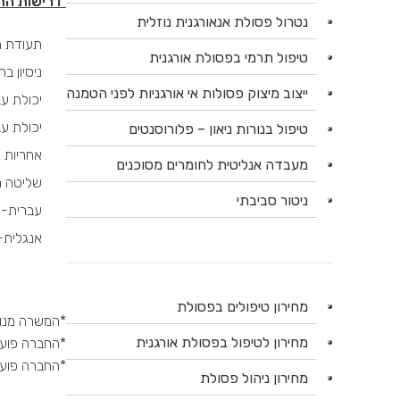
דרישות הת
נטרול פסולת אנאורגנית נוזלית
תעודת ה
טיפול תרמי בפסולת אורגנית
ניסיון ב
ייצוב מיצוק פסולות אי אורגניות לפני הטמנה
יכולת ע
יכולת עב
טיפול בנורות ניאון – פלורוסנטים
אחריות 
מעבדה אנליטית לחומרים מסוכנים
שליטה מלאה 
ניטור סביבתי
עברית- 
אנגלית-
מחירון טיפולים בפסולת
*המשרה מנוס
מחירון לטיפול בפסולת אורגנית
*החברה פועלת
*החברה פועל
מחירון ניהול פסולת