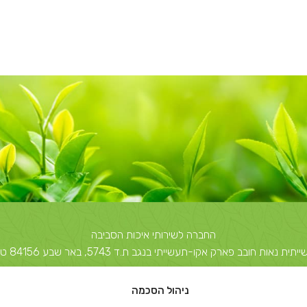
החברה לשירותי איכות הסביבה
 חובב פארק אקו-תעשייתי בנגב ת.ד 5743, באר שבע 84156 טל: 08-6503700
יצחק שדה 40, תל אביב ת.ד 51631 תל אביב 67212 טל: 03-5374850
ניהול הסכמה
info@escil.co.il