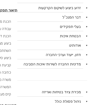
זרוע ביצוע לשיקום הקרקעות
תיאור תפקי
דבר המנכ”ל
הכנת מכ
בעלי תפקידים
עבודה ש
הבטחת איכות
הכנת דוח
ביצוע מ
אודותינו
השתתפות
חזון, ייעוד וערכי החברה
ביצוע ס
מדיניות החברה לשירותי איכות הסביבה
קביעת פ
כתיבה ו
משרה מל
המשרה מ
מכירת ציוד בטיחות ואריזה
קיים מע
ניהול פסולת כולל