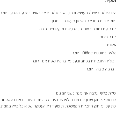
פקיד
:
נדסאי/ת כימיה/ תעשיה וניהול, או בוגר/ת תואר ראשון במדעי הטבע- חובה
תחום איכות הסביבה בארגון תעשייתי- יתרון
בודה עם נתונים כמותיים, טבלאות וטקסטים- חובה
ודה בצוות
אישית
בתוכנות Office- חובה
יכולת התנסחות בכתב ובעל פה ברמת שפת אם- חובה
 ברמה טובה- חובה
חת בלשון נקבה אך פונה לשני המינים.
 על-פי חוק שוויון הזדמנויות לאנשים עם מוגבלויות ומעודדת את העסקתם.
ת על-פי חוק החברות הממשלתיות ומעודדת העסקה של אוכלוסייה מגוונת.