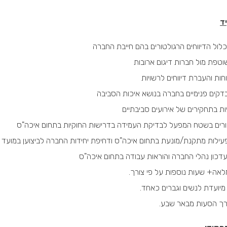
ד
לול הדיווחים הרגולטורים בהם חייבת החברה
וטפת מול חברות דיגום ארובות
ות והעברת דיווחים לרשויות
בדקים פנימיים בחברה בנושא איכות הסביבה
 בתחקירים של אירועים סביבתיים
יורים בשטח המפעל לבדיקת העמידה בדרישות החוקיות בתחום איכה"ס
עילות מתקנת/מונעת בתחום איכה"ס ודחיפת יחידות החברה לביצוען במועד
עדכון נהלי החברה והוראות עבודה בתחום איכה"ס
אה+ שעות נוספות על פי צורך.
יועדת לנשים וגברים כאחד.
רך הסעות מבאר שבע.