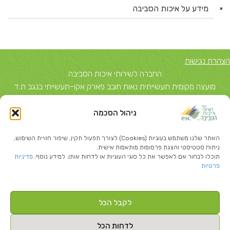
מידע על איכות הסביבה
הצהרת נגישות
החברה לשירותי איכות הסביבה
מועצה מקומית תעשייתית נאות חובב פארק אקו-תעשייתי בנגב ת.ד
5743, באר שבע 84156 טל: 08-6503700
ניהול הסכמה
יצחק שדה 40, תל אביב ת.ד 51631 תל אביב 67212 טל: 03-
5374850
האתר שלנו משתמש בעוגיות (Cookies) לצורך תפעול תקין, שיפור חוויית השימוש,
info@escil.co.il
ניתוח סטטיסטי והצגת פרסומות מותאמות אישית.
תוכלו לבחור אם לאפשר את כל סוגי העוגיות או לדחות אותן. למידע נוסף:
מדיניות
פרטיות
לקבל הכל
Created By
-בניית אתרי וורדפרס
לדחות הכל
כל הזכויות שמורות להחברה לשירותי איכות הסביבה ©