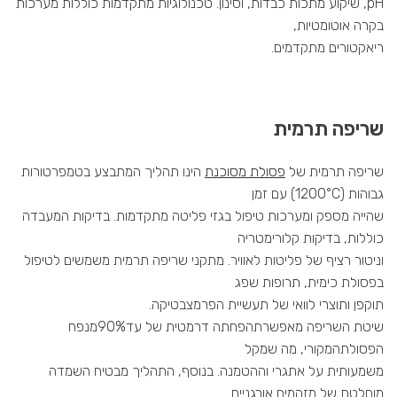
pH
, שיקוע מתכות כבדות, וסינון. טכנולוגיות מתקדמות כוללות מערכות
בקרה אוטומטיות,
ריאקטורים מתקדמים.
שריפה תרמית
שריפה תרמית של
פסולת מסוכנת
הינו תהליך המתבצע בטמפרטורות
גבוהות (
1200°C
) עם זמן
שהייה מספק ומערכות טיפול בגזי פליטה מתקדמות. בדיקות המעבדה
כוללות, בדיקות קלורימטריה
וניטור רציף של פליטות לאוויר. מתקני שריפה תרמית משמשים לטיפול
בפסולת כימית, תרופות שפג
תוקפן ותוצרי לוואי של תעשיית הפרמצבטיקה.
שיטת השריפה מאפשרת
הפחתה דרמטית של עד
90%
מנפח
הפסולת
המקורי, מה שמקל
משמעותית על אתגרי וההטמנה. בנוסף, התהליך מבטיח השמדה
מוחלטת של מזהמים אורגניים