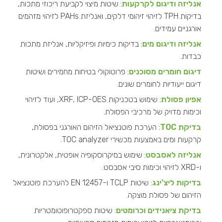
אנליזה ודיגום לקרקעות
: שיטות מיצוי לקביעת ריכוזי מתכות,
בדיקות TPH לזיהוי זיהומי דלקים, ואנליזת PAHs לזיהוי מזהמים
אורגניים עמידים.
אנליזה ודיגום מים
: בדיקות כימיות ופיזיקליות, אנליזת מתכות
כבדות.
דיגום חומרים מסוכנים
: פרוטוקולי בטיחות מחמירים ושיטות
דיגום ייעודיות לחומרים שונים.
אפיון פסולת
: שימוש בטכניקות XRF, ICP-OES, ועוד לזיהוי
וכימות מדויק של מרכיבי הפסולת.
בדיקת TOC
: הערכת פוטנציאל הזיהום האורגני בפסולת,
קרקעות ומים באמצעות מכשירי TOC analyzer.
אנליזה לאסבסט
: שימוש במיקרוסקופיה אופטית, אלקטרונית,
ו-XRD לזיהוי וכימות סיבי אסבסט.
בדיקות ליצ'ינג
: שיטות TCLP ו-EN 12457 להערכת פוטנציאל
הזיהום של פסולת מוצקה.
בדיקת ציאנידים וכרומטים
: שיטות ספקטרופוטומטריות