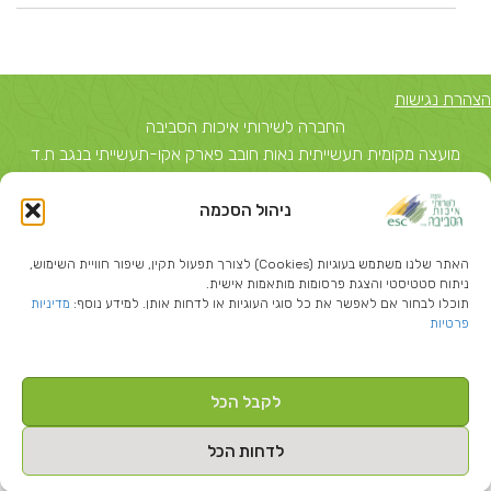
הצהרת נגישות
החברה לשירותי איכות הסביבה
מועצה מקומית תעשייתית נאות חובב פארק אקו-תעשייתי בנגב ת.ד
5743, באר שבע 84156 טל: 08-6503700
ניהול הסכמה
יצחק שדה 40, תל אביב ת.ד 51631 תל אביב 67212 טל: 03-
5374850
האתר שלנו משתמש בעוגיות (Cookies) לצורך תפעול תקין, שיפור חוויית השימוש,
info@escil.co.il
ניתוח סטטיסטי והצגת פרסומות מותאמות אישית.
תוכלו לבחור אם לאפשר את כל סוגי העוגיות או לדחות אותן. למידע נוסף:
מדיניות
פרטיות
לקבל הכל
Created By
-בניית אתרי וורדפרס
לדחות הכל
כל הזכויות שמורות להחברה לשירותי איכות הסביבה ©