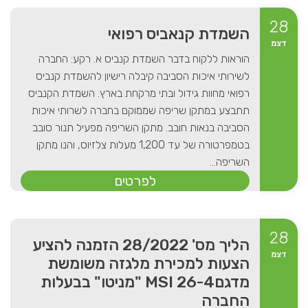
28
השמדת קנאביס רפואי
דצמ
הוראות ללקוח בדבר השמדת קנביס א. רקע: החברה
לשירותי איכות הסביבה קיבלה רישיון להשמדת קנביס
רפואי מחוות גידול ובתי מרקחת בארץ. השמדת הקנביס
תתבצע במתקן שריפה שממוקם בחברה לשרותי איכות
הסביבה בנאות חובב. מתקן השריפה מפעיל תנור סובב
בטמפרטורה של עד 1,200 מעלות צלזיוס, והנו מתקן
השריפה...
לפרטים
28
הליך מס' 28/2022 הזמנה להציע
דצמ
הצעות למכירת מלגזה משומשת
מדגם26-4 MSI "מניטו" בבעלות
החברה