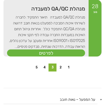
28
מנהלת QA/QC למעבדה
נוב
מנהלת QA/QC למעבדה תיאור התפקיד: לחברה
לשירותי איכות הסביבה למפעלנו בנאות חובב דרושה
מנהלת QC/QA התפקיד כולל : אחריות וניהול תחום
האיכות במעבדות החברה עבודה לפי תקני איכות
ISO17025 ו ISO9001 אחריות ומעקב על עדכון נהלים,
הוראות עבודה, הדרכות שנתיות, מבדקים פנימיים,...
לפרטים
5
4
3
2
1
על המפעל – נאות חובב