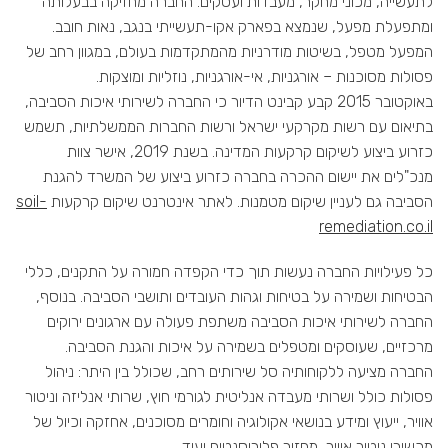
לתעשייה, מכוני מחקר, מעבדות ועסקים. החברה מחזיקה בבעלותה
ומתפעלת מפעל, שנמצא בפארק אקו-תעשייתי בנגב, נאות חובב.
המפעל מטפל, בשיטות מודרניות מהמתקדמות בעולם, במגוון רחב של
פסולות מסוכנות – אורגניות, אי-אורגניות, נוזליות ומוצקות.
באוקטובר 2015 קבע קבינט הדיור כי החברה לשירותי איכות הסביבה,
בתיאום עם רשות מקרקעי ישראל ורשות החברות הממשלתיות, תשמש
כזרוע ביצוע לשיקום קרקעות המדינה. בשנת 2019, אישר צוות
מנכ"לים את יישום ההכרה בחברה כזרוע ביצוע של המשרד להגנת
הסביבה גם לעניין שיקום מטמנות. לאתר אינטרנט שיקום קרקעות
soil-
remediation.co.il
כל פעילויות החברה נעשות תוך כדי הקפדה חמורה על התקנים, כללי
הבטיחות ושמירה על בטיחות וגהות העובדים ותושבי הסביבה. בנוסף,
החברה לשירותי איכות הסביבה משתפת פעולה עם ארגונים ירוקים
מרכזיים, שעוסקים ומטפלים בשמירה על איכות והגנת הסביבה.
החברה מציעה ללקוחותיה סל שירותים רחב, שכולל בין היתר: ניהול
פסולות כולל ושרותי מעבדה אנליטית לגורמי חוץ, שרותי אנליזה וניטור
אוויר, ייעוץ ומידע בנושאי אקולוגיה וחומרים מסוכנים, אחזקה וכיול של
מכשירי ניטור אוויר, מחזור פלורוסנטים ועוד.