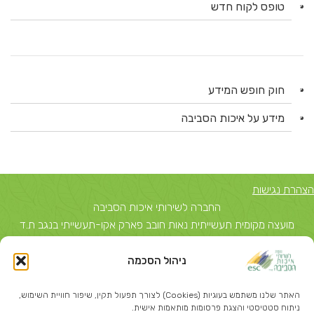
טופס לקוח חדש
חוק חופש המידע
מידע על איכות הסביבה
הצהרת נגישות
החברה לשירותי איכות הסביבה
מועצה מקומית תעשייתית נאות חובב פארק אקו-תעשייתי בנגב ת.ד
5743, באר שבע 84156 טל: 08-6503700
ניהול הסכמה
יצחק שדה 40, תל אביב ת.ד 51631 תל אביב 67212 טל: 03-
5374850
האתר שלנו משתמש בעוגיות (Cookies) לצורך תפעול תקין, שיפור חוויית השימוש,
info@escil.co.il
ניתוח סטטיסטי והצגת פרסומות מותאמות אישית.