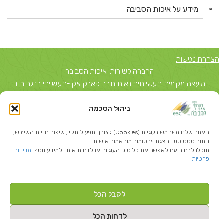
מידע על איכות הסביבה
הצהרת נגישות
החברה לשירותי איכות הסביבה
מועצה מקומית תעשייתית נאות חובב פארק אקו-תעשייתי בנגב ת.ד
5743, באר שבע 84156 טל: 08-6503700
ניהול הסכמה
יצחק שדה 40, תל אביב ת.ד 51631 תל אביב 67212 טל: 03-
5374850
האתר שלנו משתמש בעוגיות (Cookies) לצורך תפעול תקין, שיפור חוויית השימוש,
info@escil.co.il
ניתוח סטטיסטי והצגת פרסומות מותאמות אישית.
תוכלו לבחור אם לאפשר את כל סוגי העוגיות או לדחות אותן. למידע נוסף:
מדיניות
פרטיות
לקבל הכל
Created By
-בניית אתרי וורדפרס
לדחות הכל
כל הזכויות שמורות להחברה לשירותי איכות הסביבה ©