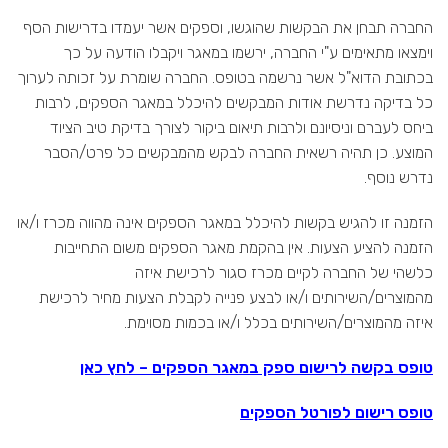
החברה תבחן את הבקשות שהוגשו, וספקים אשר יעמדו בדרישות הסף
וימצאו מתאימים ע"י החברה, ירשמו במאגר ויקבלו הודעה על כך
בכתובת הדוא"ל אשר נרשמה בטופס. החברה שומרת על זכותה לערוך
כל בדיקה נדרשת אודות המבקשים להיכלל במאגר הספקים, לרבות
ביחס לעברם וניסיונם ולרבות תיאום ביקור לצורך בדיקת טיב הציוד
המוצע. כן תהיה רשאית החברה לבקש מהמבקשים כל פרט/הסבר
נדרש נוסף.
הזמנה זו להגיש בקשות להיכלל במאגר הספקים אינה מהווה מכרז ו/או
הזמנה להציע הצעות. אין בהקמת מאגר הספקים משום התחייבות
כלשהי של החברה לקיים מכרז סגור לרכישת איזה
מהמוצרים/השירותים ו/או לבצע פנייה לקבלת הצעות מחיר לרכישת
איזה מהמוצרים/השירותים בכלל ו/או בכמות מסוימת.
טופס בקשה לרישום ספק במאגר הספקים – לחץ כאן
טופס רישום לפורטל הספקים