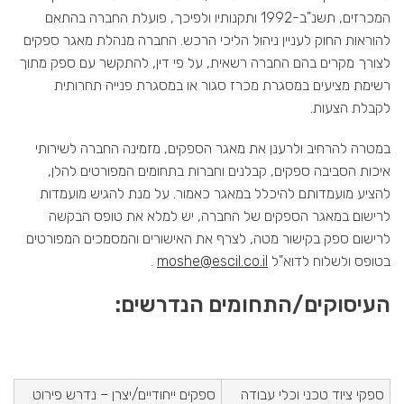
המכרזים, תשנ"ב-1992 ותקנותיו ולפיכך, פועלת החברה בהתאם
להוראות החוק לעניין ניהול הליכי הרכש. החברה מנהלת מאגר ספקים
לצורך מקרים בהם החברה רשאית, על פי דין, להתקשר עם ספק מתוך
רשימת מציעים במסגרת מכרז סגור או במסגרת פנייה תחרותית
לקבלת הצעות.
במטרה להרחיב ולרענן את מאגר הספקים, מזמינה החברה לשירותי
איכות הסביבה ספקים, קבלנים וחברות בתחומים המפורטים להלן,
להציע מועמדותם להיכלל במאגר כאמור. על מנת להגיש מועמדות
לרישום במאגר הספקים של החברה, יש למלא את טופס הבקשה
לרישום ספק בקישור מטה, לצרף את האישורים והמסמכים המפורטים
בטופס ולשלוח לדוא"ל
moshe@escil.co.il
.
העיסוקים/התחומים הנדרשים:
ספקי ציוד טכני וכלי עבודה
ספקים ייחודיים/יצרן – נדרש פירוט