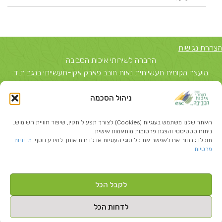
הצהרת נגישות
החברה לשירותי איכות הסביבה
מועצה מקומית תעשייתית נאות חובב פארק אקו-תעשייתי בנגב ת.ד
5743, באר שבע 84156 טל: 08-6503700
ניהול הסכמה
יצחק שדה 40, תל אביב ת.ד 51631 תל אביב 67212 טל: 03-
5374850
האתר שלנו משתמש בעוגיות (Cookies) לצורך תפעול תקין, שיפור חוויית השימוש,
info@escil.co.il
ניתוח סטטיסטי והצגת פרסומות מותאמות אישית.
תוכלו לבחור אם לאפשר את כל סוגי העוגיות או לדחות אותן. למידע נוסף:
מדיניות
פרטיות
לקבל הכל
Created By
-בניית אתרי וורדפרס
לדחות הכל
כל הזכויות שמורות להחברה לשירותי איכות הסביבה ©