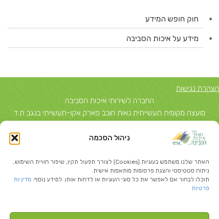
חוק חופש המידע
מידע על איכות הסביבה
הצהרת נגישות
החברה לשירותי איכות הסביבה
מועצה מקומית תעשייתית נאות חובב פארק אקו-תעשייתי בנגב ת.ד
5743, באר שבע 84156 טל: 08-6503700
ניהול הסכמה
יצחק שדה 40, תל אביב ת.ד 51631 תל אביב 67212 טל: 03-
5374850
האתר שלנו משתמש בעוגיות (Cookies) לצורך תפעול תקין, שיפור חוויית השימוש,
info@escil.co.il
ניתוח סטטיסטי והצגת פרסומות מותאמות אישית.
תוכלו לבחור אם לאפשר את כל סוגי העוגיות או לדחות אותן. למידע נוסף:
מדיניות
פרטיות