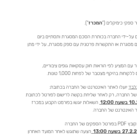
ספקי כימיקלים ("
המכרז
").
על-ידי החברה בכותרת הסכם המסגרת ותסתיים ביום
 הסכם מסגרת או התקשרות פרטנית עם ספק מסגרת, על ידי מתן
 כדין בישראל, ועוסק מורשה בישראל. 2. ניתן להתקשר עם המציע לפי הוראות חוק עסקאות גופים ציבוריים,
בלבד
יועלו לאתר האינטרנט של החברה בכתובת:
 של החברה, רק לאחר שליחת בקשה לרישום לפורטל לכתובת
.
השאלות יוגשו בפורמט הקבוע במכרז
תר האינטרנט של החברה.
: חוברת ההצעה על כלל נספחיה תוגש כקובץ PDF בפורטל הספקים של החברה
27.2 בשעה 13:00
.
הצעה שתוגש לאחר המועד האחרון