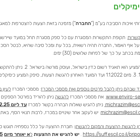
מיקלים
תי איכות הסביבה בע"מ ("
החברה
") מזמינה בזאת הצעות להצטרפות למאגר 
שרות
: תקופת התקשרות המסגרת עם כל ספק מסגרת תחל במועד שיירשם 
10.5.203. על אף האמור, החברה תהיה רשאית, בכל עת ומכל סיבה שהיא, לבטל
בכתב על כך של לפחות שלושים (30) ימים.
: 1. המציע הוא תאגיד רשום
ד שבהם ניתן לקבל פרטים נוספים ואת מסמכי המכרז
: מסמכי המכרז
לעיון 
www.enviro-ser
. את מסמכי המכרז
להגשה
ניתן להוריד בפורטל הספקים
michrazim@escil.
ניתן להגיש שאלות הבהרה בקשר למכרז
עד ליום 10.2.25 בשעה 12:00
michrazim@escil.co
. יש לעקוב אחר שינויים במכרז, לרבות תנאי הסף, בא
ן להגשת ההצעות והמקום להגשתן
https://suff.escil.co.il/pripo
.
יש להגיש את ההצעות
ל
א יאוחר מיום
.25