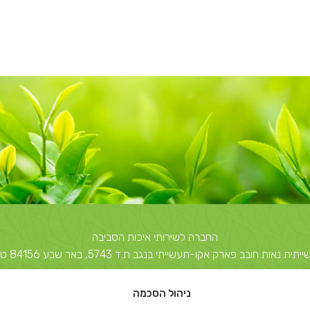
החברה לשירותי איכות הסביבה
 חובב פארק אקו-תעשייתי בנגב ת.ד 5743, באר שבע 84156 טל: 08-6503700
יצחק שדה 40, תל אביב ת.ד 51631 תל אביב 67212 טל: 03-5374850
ניהול הסכמה
info@escil.co.il