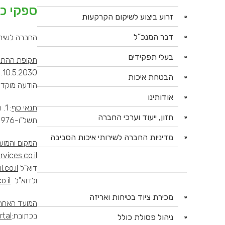
ספקי כי
זרוע ביצוע לשיקום הקרקעות
דבר המנכ”ל
החברה לשירו
בעלי תפקידים
תקופת ההתק
0
הבטחת איכות
הודעה מוקדמת 
אודותינו
תנאי סף
חזון, ייעוד וערכי החברה
תשל"ו-1976. 3. מיום 1.1.2022 ועד המועד האחרון להגשת הצעות, סיפק המציע כימיקלים ללקוחות בהיקף מצטבר של לפחות 1,000 טונות.
מדיניות החברה לשירותי איכות הסביבה
המקום והמוע
vices.co.il
דוא"ל
co.il.
ולדוא"ל
.il
מכירת ציוד בטיחות ואריזה
המועד האחרו
בכתובת:
rtal
ניהול פסולת כולל