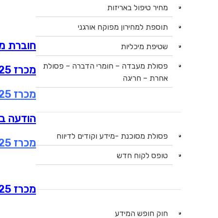
מחיר טיפול באריזות
תוספת למחירון מפוקח אורגני
חוברת מכרז כימ
שטיפת מיכליות
פסולת מעבדה – חומרי הדברה – פסולת
מכרז 2-2025 – מסמך א(3) – נוסח בקשה לרישום לפורטל הספקים של החברה
אחרת – חריגה
מכרז 02-2025- הודעה על עדכון מועדים 17.2.25
הודעה בדב
פסולת מסוכנת -מידע וקודים לדיווח
מכרז 02-2025- הודעה על עדכון מועדים 24.2.25
טופס לקוח חדש
מכרז 02-2025 מענה לשאלות הבהרה 3.3.25
חוק חופש המידע