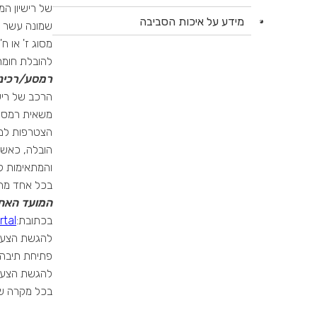
מידע על איכות הסביבה
שמונה עשר (18) קו"ב לפחות כל אחת; לצורך הצטרפות למ
מסוג ז' או ח
להובלת חומרים מסוכנים, משנת ייצור 2014
רמסע/רכינ
הצטרפות למ
בכל אחד מתנ
המועד האחר
בכתובת:
rtal
להגשת הצעות
להגשת הצעות 23.4.25 בשעה 
בכל מקרה של