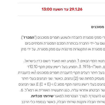
29.1.26 עד השעה 13:00
מסוכנים
 ספקי מסגרת להובלה ולשינוע חומרים מסוכנים ("
המכרז
").
ם על-ידי החברה בכותרת הסכם המסגרת ותסתיים ביום
 הסכם מסגרת או התקשרות פרטנית עם ספק מסגרת, על ידי מתן
: לצורך הצטרפות למאגר או למאגרי שירותים, על כל אחד מהמציעים לעמוד בתנאי הסף הבאים: 1. המציע הוא תאגיד רשום כדין בישראל,
ועוסק מורשה בישראל. 2. ניתן להתקשר עם המציע לפי הוראות חוק עסקאות גופים ציבוריים, תשל"ו-1976. 3. המציע בעל רישיון עסק תקף 10.10ד
ל חומרים מסוכנים, לפי חוק חוק רישוי עסקים וצו רישוי עסקים. 4. המציע בעל היתר רעלים תקף להעברת חומרים מסוכנים ו/או להעברת
פסולת חומרים מסוכנים לפי חוק החמרים המסוכנים ותקנות החומרים המסוכנים. 5. המציע מעסיק לפחות שני (2) נהגים, כאשר: שני הנהגים בעלי היתר
תקף לנהוג ברכב המוביל חומר מסוכן, לפי חוק שירותי הובלה ותקנות שירותי הובלה; שני הנהגים בעלי רישיון נהיגה תקף מסוג C ו-E (C + E); ושני הנהגים
אושרו בעבר להיכנס לחצר של משרד הביטחון, לרבות צה"ל, או לחצר חברה ממשלתית ששר הביטחון אחראי עליה, כגון התעשייה האווירית או רפא"ל. 6.
קש להצטרף: לצורך הצטרפות למאגר
שירותי מכליות
 שירותי הובלה ותקנות שירותי הובלה, כאשר בנספח כלי הרכב