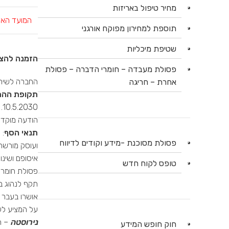
מחיר טיפול באריזות
המועד האח
תוספת למחירון מפוקח אורגני
שטיפת מיכליות
הזמנה להצי
פסולת מעבדה – חומרי הדברה – פסולת
החברה לשירו
אחרת – חריגה
תקופת ההת
0
הודעה מוקדמת 
תנאי הסף
פסולת מסוכנת -מידע וקודים לדיווח
טופס לקוח חדש
על המציע לע
נירוסטה
– המ
חוק חופש המידע