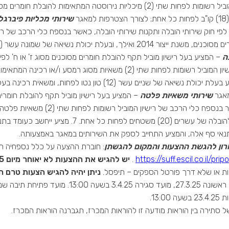
אגר
שירותי מכליות פיברגל
' לפי חוק שירותי הובלה ותקנות שירותי הובלה, כאשר בנספח כלי הרכב של 
 ואילך, ובעלת יכולת נשיאה של שמונה עשר (18) קו"ב לפחות; לצורך הצטרפות למאגר
ה
– המציע בעל רישיון מוביל תקף להובלת חומרים מסוכנים מסוג ז' או ח' לפ
אגר
שירותי משאיות פלטה
– המציע בעל רישיון מוביל תקף להובלת חומרים 
אי סף אלה, והמציע התחייב לספק את השירותים במאגר באמצעותה.
ון להגשת ההצעות והמקום להגשתן
https://suff.escil.co.il/pripo
.
יש להגיש את ההצעות לא יאוחר מיום 23.4.25
 או שלא דרך פורטל הספקים – תיפסל.
ניתן יהיה להגיש הצעות טרם 
13:00.
 סתירה בין הוראות מודעה זו להוראות המכרז, תגברנה הוראות המכרז.