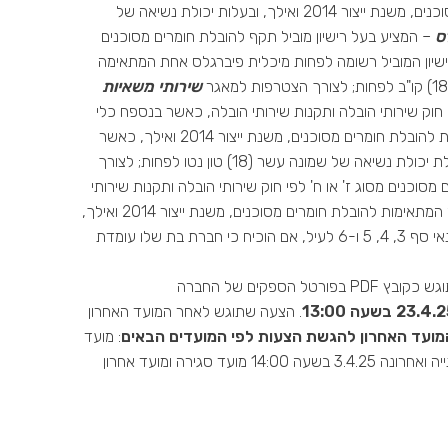
של רישיון המוביל רשומות לפחות שתי (2) מיכליות נירוסטה המתאימות להובלת חומרים מסוכנים, משנת ייצור 2014 ואילך, ובעלות יכולת נשיאה של
ס
– המציע בעל רישיון מוביל תקף להובלת חומרים מסוכנים
רישיון המוביל רשומה לפחות מיכלית פיברגלס אחת המתאימה
שירותי
משאיות
י חוק שירותי הובלה ותקנות שירותי הובלה, כאשר בנספח כלי
הרכב של רישיון המוביל רשומות לפחות שתי (2) משאיות מסוג רמסע ו/או רכינה המתאימות להובלת חומרים מסוכנים, משנת ייצור 2014 ואילך, כאשר
משאית רמסע בעלת יכולת נשיאה של שניים עשר (12) טון נטו לפחות, ומשאית רכינה בעלת יכולת נשיאה של שמונה עשר (18) טון נטו לפחות; לצורך
מסוכנים מסוג ז' או ח' לפי חוק שירותי הובלה ותקנות שירותי
הובלה, כאשר בנספח כלי הרכב של רישיון המוביל רשומות לפחות שתי (2) משאיות פלטה המתאימות להובלת חומרים מסוכנים, משנת ייצור 2014 ואילך,
והמתאימות להובלה של עשרים (20) משטחים לפחות כל אחת. 7. מציע ייחשב כעומד בתנאי סף 3, 4, 5 ו-6 לעיל, אם הוכיח כי חברת בת שלו עומדת
: חוברת ההצעה על כלל נספחיה תוגש כקובץ PDF בפורטל הספקים של החברה
בשעה 13:00
. הצעה שתוגש לאחר המועד האחרון
המועד האחרון להגשת הצעות לפי המועדים הבאים
: מועד
פתיחת תיבה ראשונה 27.3.25, מועד סגירה 3.4.25 בשעה 13:00. מועד פתיחת תיבה שנייה ואחרונה 3.4.25 בשעה 14:00 מועד סגירה ומועד אחרון