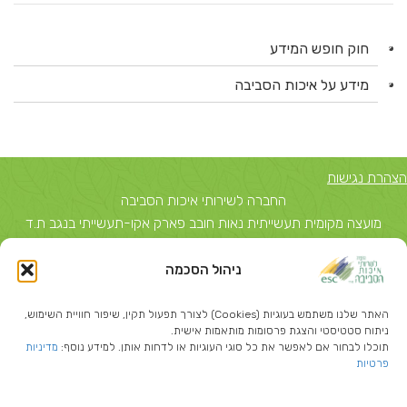
חוק חופש המידע
מידע על איכות הסביבה
הצהרת נגישות
החברה לשירותי איכות הסביבה
מועצה מקומית תעשייתית נאות חובב פארק אקו-תעשייתי בנגב ת.ד
5743, באר שבע 84156 טל: 08-6503700
ניהול הסכמה
יצחק שדה 40, תל אביב ת.ד 51631 תל אביב 67212 טל: 03-
5374850
האתר שלנו משתמש בעוגיות (Cookies) לצורך תפעול תקין, שיפור חוויית השימוש,
info@escil.co.il
ניתוח סטטיסטי והצגת פרסומות מותאמות אישית.
תוכלו לבחור אם לאפשר את כל סוגי העוגיות או לדחות אותן. למידע נוסף:
מדיניות
פרטיות