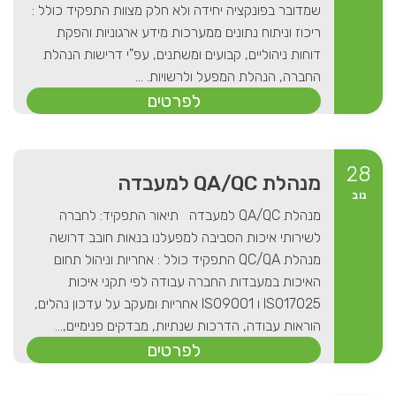
שמדובר בפונקציה יחידה ולא חלק מצוות התפקיד כולל :
ריכוז וניתוח נתונים ממערכות מידע ארגוניות והפקת
דוחות ניהוליים, קבועים ומשתנים, עפ"י דרישות הנהלת
החברה, הנהלת המפעל ולרשויות. ...
לפרטים
28
מנהלת QA/QC למעבדה
נוב
מנהלת QA/QC למעבדה תיאור התפקיד: לחברה
לשירותי איכות הסביבה למפעלנו בנאות חובב דרושה
מנהלת QC/QA התפקיד כולל : אחריות וניהול תחום
האיכות במעבדות החברה עבודה לפי תקני איכות
ISO17025 ו ISO9001 אחריות ומעקב על עדכון נהלים,
הוראות עבודה, הדרכות שנתיות, מבדקים פנימיים,...
לפרטים