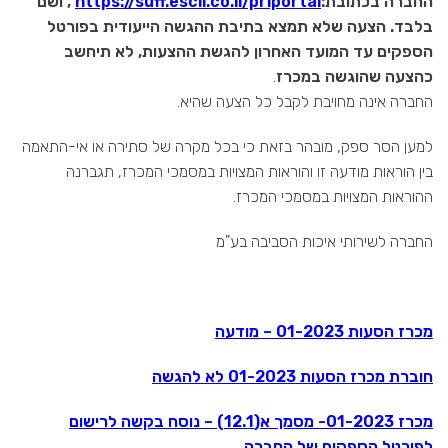
החברה בכתובת:
https://suff.escil.co.il/priportal
, ושם
בלבד. הצעה שלא תמצא בתיבת ההגשה הייעודית בפורטל
הספקים עד המועד האחרון להגשת ההצעות, לא תיחשב
כהצעה שהוגשה במכרז
.
החברה אינה מחויבת לקבל כל הצעה שהיא.
למען הסר ספק, מובהר בזאת כי בכל מקרה של סתירה או אי-התאמה
בין הוראות מודעה זו והוראות המצויות במסמכי המכרז, תגברנה
ההוראות המצויות במסמכי המכרז.
החברה לשירותי איכות הסביבה בע"מ
מכרז הסעות 01-2023 – מודעה
חוברת מכרז הסעות 01-2023 לא להגשה
מכרז 01-2023- מסמך א(12.1) – נוסח בקשה לרישום
לפורטל הספקים של החברה