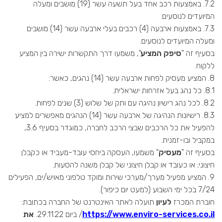
7.2. באמצעות רכב אחד בעל תשעה עשר (19) מושבים ומעלה
המיועדים לנוסעים.
7.3. באמצעות ארבעה (4) רכבים בעלי ארבעה עשר (14) מושבים
ומעלה המיועדים לנוסעים.
בסעיף זה "
סיפק המציע
", משמעו דרך התקשרות ישירה בין המציע
ללקוח.
8. המציע מעסיק לפחות ארבעה עשר (14) נהגים, כאשר:
8.1. כל נהג בעל אזרחות ישראלית.
8.2. לכל נהג רישיון נהיגה עם ותק של שלוש (3) שנים לפחות.
8.3. רישיונות הנהיגה של ארבעה עשר (14) הנהגים מאפשרים למציע
להפעיל את כל הרכבים שבצי הרכב לחברה, כמוגדר בסעיף 3.6,
במקביל ובו-זמנית.
בסעיף זה "
מעסיק
" משמעו, העסקה ביחסי עובד-מעביד או כקבלן
חיצוני; או כעובד או קבלן חיצוני של קבלן משנה להסעות.
9. המציע מפעיל מערך/מערכי שירות ומוקד טלפוני מאויש/ים, הפעילים
7/24 בכל ימי השבוע (למעט יום כיפור).
חוברת המכרז
לעיון
תועלה לאתר האינטרנט של החברה בכתובת:
https://www.enviro-services.co.il
/ ביום 29.11.22.
את