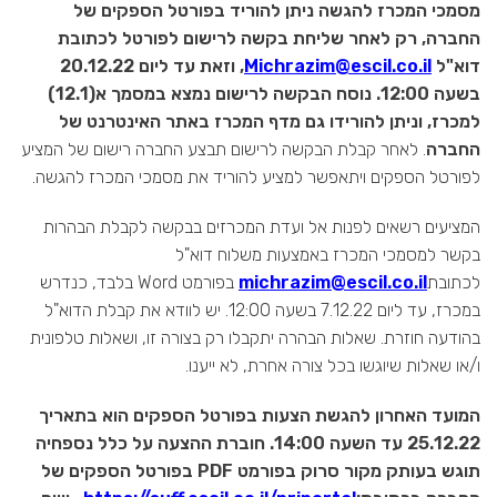
מסמכי המכרז להגשה ניתן להוריד בפורטל הספקים של
החברה, רק לאחר שליחת בקשה לרישום לפורטל לכתובת
דוא"ל
Michrazim@escil.co.il
, וזאת עד ליום 20.12.22
בשעה 12:00. נוסח הבקשה לרישום נמצא במסמך א(12.1)
למכרז, וניתן להורידו גם מדף המכרז באתר האינטרנט של
החברה
. לאחר קבלת הבקשה לרישום תבצע החברה רישום של המציע
לפורטל הספקים ויתאפשר למציע להוריד את מסמכי המכרז להגשה.
המציעים רשאים לפנות אל ועדת המכרזים בבקשה לקבלת הבהרות
בקשר למסמכי המכרז באמצעות משלוח דוא"ל
לכתובת
michrazim@escil.co.il
בפורמט Word בלבד, כנדרש
במכרז, עד ליום 7.12.22 בשעה 12:00. יש לוודא את קבלת הדוא"ל
בהודעה חוזרת. שאלות הבהרה יתקבלו רק בצורה זו, ושאלות טלפונית
ו/או שאלות שיוגשו בכל צורה אחרת, לא ייענו.
המועד האחרון להגשת הצעות בפורטל הספקים הוא בתאריך
25.12.22 עד השעה 14:00. חוברת ההצעה על כלל נספחיה
תוגש בעותק מקור סרוק בפורמט PDF בפורטל הספקים של