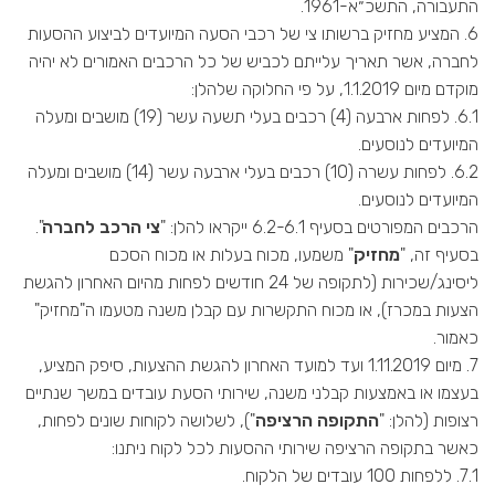
התעבורה, התשכ״א-1961.
6. המציע מחזיק ברשותו צי של רכבי הסעה המיועדים לביצוע ההסעות
לחברה, אשר תאריך עלייתם לכביש של כל הרכבים האמורים לא יהיה
מוקדם מיום 1.1.2019, על פי החלוקה שלהלן:
6.1. לפחות ארבעה (4) רכבים בעלי תשעה עשר (19) מושבים ומעלה
המיועדים לנוסעים.
6.2. לפחות עשרה (10) רכבים בעלי ארבעה עשר (14) מושבים ומעלה
המיועדים לנוסעים.
הרכבים המפורטים בסעיף 6.2-6.1 ייקראו להלן: "
צי הרכב לחברה
".
בסעיף זה, "
מחזיק
" משמעו, מכוח בעלות או מכוח הסכם
ליסינג/שכירות (לתקופה של 24 חודשים לפחות מהיום האחרון להגשת
הצעות במכרז), או מכוח התקשרות עם קבלן משנה מטעמו ה"מחזיק"
כאמור.
7. מיום 1.11.2019 ועד למועד האחרון להגשת ההצעות, סיפק המציע,
בעצמו או באמצעות קבלני משנה, שירותי הסעת עובדים במשך שנתיים
רצופות (להלן: "
התקופה הרציפה
"), לשלושה לקוחות שונים לפחות,
כאשר בתקופה הרציפה שירותי ההסעות לכל לקוח ניתנו:
7.1. ללפחות 100 עובדים של הלקוח.