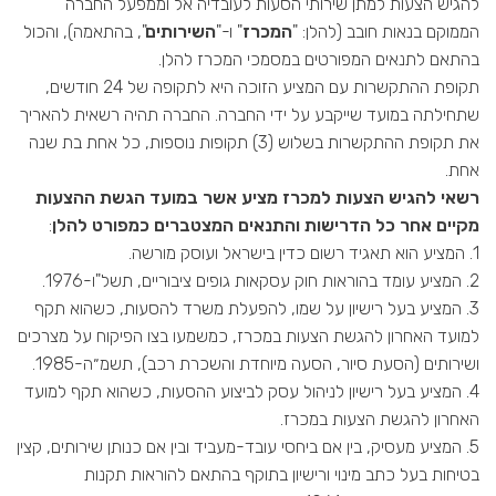
להגיש הצעות למתן שירותי הסעות לעובדיה אל וממפעל החברה
הממוקם בנאות חובב (להלן: "
המכרז
" ו-"
השירותים
", בהתאמה), והכול
בהתאם לתנאים המפורטים במסמכי המכרז להלן.
תקופת ההתקשרות עם המציע הזוכה היא לתקופה של 24 חודשים,
שתחילתה במועד שייקבע על ידי החברה. החברה תהיה רשאית להאריך
את תקופת ההתקשרות בשלוש (3) תקופות נוספות, כל אחת בת שנה
אחת.
רשאי להגיש הצעות למכרז מציע אשר במועד הגשת ההצעות
מקיים אחר כל הדרישות והתנאים המצטברים כמפורט להלן
:
1. המציע הוא תאגיד רשום כדין בישראל ועוסק מורשה.
2. המציע עומד בהוראות חוק עסקאות גופים ציבוריים, תשל"ו-1976.
3. המציע בעל רישיון על שמו, להפעלת משרד להסעות, כשהוא תקף
למועד האחרון להגשת הצעות במכרז, כמשמעו בצו הפיקוח על מצרכים
ושירותים (הסעת סיור, הסעה מיוחדת והשכרת רכב), תשמ״ה-1985.
4. המציע בעל רישיון לניהול עסק לביצוע ההסעות, כשהוא תקף למועד
האחרון להגשת הצעות במכרז.
5. המציע מעסיק, בין אם ביחסי עובד-מעביד ובין אם כנותן שירותים, קצין
בטיחות בעל כתב מינוי ורישיון בתוקף בהתאם להוראות תקנות