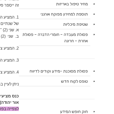
מחיר טיפול באריזות
זה ייספר פ
תוספת למחירון מפוקח אורגני
1. המציע 
של שנתיים (2) שנים לפחות ממועד הגשת ההצעה במכ
שטיפת מיכליות
א.
שני (2) "שופלים" (יעה אופני).
פסולת מעבדה – חומרי הדברה – פסולת
ב. שני (2) "באגרים" (מחפר).
אחרת – חריגה
2. המציע צירף להצעתו ערבות מכרז.
3. המציע הינו בעל כל האישורים לפי חוק גופים ציבוריים.
פסולת מסוכנת -מידע וקודים לדיווח
4. המציע צירף להצעתו ערבות מכרז בגובה 500,000 ש''ח, בהתאם להוראות המכרז.
טופס לקוח חדש
ניתן לעיין
כנס מציעים יתקיים ביום 15.7.2018 בש
אור יהודה)
לצפייה בפר
חוק חופש המידע