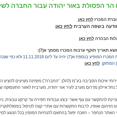
 הר הפסולת באור יהודה עבור החברה לשיר
וברת המכרז
לחץ כאן
ודעה בשפה הערבית
לחץ כאן
לות הבהרה
לחץ כאן
א תאריך תוקף ערבות המכרז מסמך א(7):
ספח א(7) יהיה עד ליום 11.11.2018 ולא כפי שנכתב במסמכי המכרז.
לחץ כאן
ותי איכות הסביבה בע"מ (להלן: "החברה") מזמינה מציעים להציע ה
ל איילון מדרום מערב לעיר אור יהודה, מערבית לאזור התעסוקה של אור יהודה וכביש 
יינת להתקשר עם גוף אשר יבצע עבודות חפירה עד קרקע טבעית, ניפו
הזיהום ואופיו, לרבות התקשרות עם אתרי קצה לטיפול בפסולת/קרקע 
י האתר הנחפר – הזוכה יפעל בהתאם להנחיות המזמין בכל הנוגע למיל