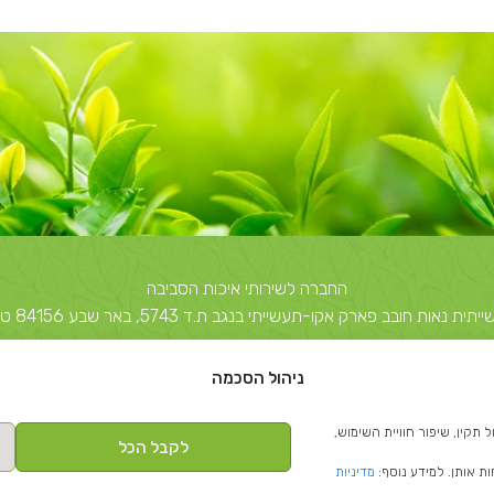
החברה לשירותי איכות הסביבה
 חובב פארק אקו-תעשייתי בנגב ת.ד 5743, באר שבע 84156 טל: 08-6503700
יצחק שדה 40, תל אביב ת.ד 51631 תל אביב 67212 טל: 03-5374850
ניהול הסכמה
info@escil.co.il
 (Cookies) לצורך תפעול תקין, שיפור חוויית השימוש,
לקבל הכל
ת אותן. למידע נוסף:
מדיניות