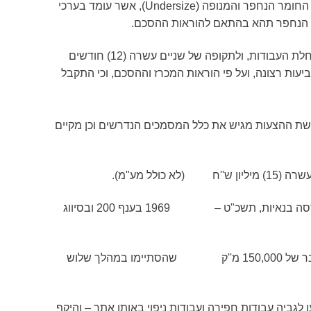
במקרה בו יידרש המציע הזוכה למלא את האזור הנחפר, הוא יבצע זאת באמצעות החומר הנחפר והמנופה (Undersize), אשר עומד בערכי
ור הנחפר תהא בהתאם להוראות ההסכם.
תקופת ההתקשרות עם הזוכה תחל במועד שייקבע על ידי החברה שיינקב בצו התחלת העבודות, ולתקופה של שניים עשרה (12) חודשים
עות רצונה, ועל פי הוראות המכרז וההסכם, וכי התקבל
שת ההצעות מגיש את כלל המסמכים הנדרשים וכן מקיים
2. המציע רשום בפנקס הקבלנים המתנהל על פי חוק רישום קבלנים לעבודות הנדסה בנאיות, תשכ"ט – 1969 בענף 200 ובסיווג
3. המציע ביצע בעבר עבודות של חפירה ו/או חפירה וניפוי של קרקע בהיקף מצטבר של 150,000 מ''ק שהסתיימו במהלך שלוש
גביה עבודות חפירה ועבודות ניפוי באותו אתר – והיקף