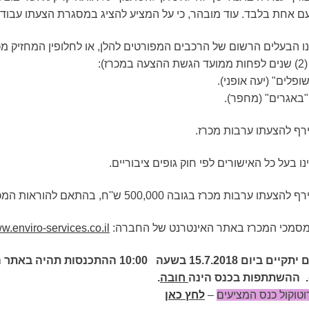
עם אחת בלבד. עוד מובהר, כי על המציע להציג במסגרת הצעתו עבודה
הנו הבעלים הרשום של הרכבים המפורטים להלן, או לחלופין המחזיק
רז):
 במסמכי המכרז באתר האינטרנט של החברה:
w.enviro-services.co.il
עה 10:00 ההתכנסות תהיה באתר השיקום באור יהודה (
.
ההשתתפות בכנס הינה
חובה
.
וטוקול כנס המציעים
–
לחץ כאן