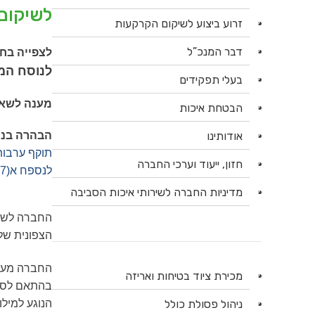
לשיקום
זרוע ביצוע לשיקום הקרקעות
דבר המנכ”ל
לצפייה בח
לנוסח המ
בעלי תפקידים
מענה לשא
הבטחת איכות
אודותינו
הבהרה בנוש
תוקף ערבות המכרז המופיע בנ
חזון, ייעוד וערכי החברה
לנספח א(7) המתוקן
מדיניות החברה לשירותי איכות הסביבה
החברה לשיר
הצפונית של נח
החברה מעונ
מכירת ציוד בטיחות ואריזה
בהתאם לסוג 
ניהול פסולת כולל
הנוגע למילו