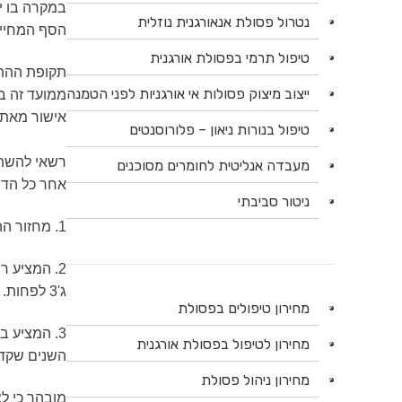
נטרול פסולת אנאורגנית נוזלית
הסף המחייב
טיפול תרמי בפסולת אורגנית
ייצוב מיצוק פסולות אי אורגניות לפני הטמנה
ממועד זה בכ
אישור מאת
טיפול בנורות ניאון – פלורוסנטים
רשאי להשתת
מעבדה אנליטית לחומרים מסוכנים
אחר כל הדר
ניטור סביבתי
1. מחזור ההכנסות של המציע בכל אחת מהשנים 2015 ו-2016, לא פחת מחמש עשרה (15) מיליון ש''ח (לא כולל מע"מ).
ג'3 לפחות.
מחירון טיפולים בפסולת
מחירון לטיפול בפסולת אורגנית
השנים שקדמ
מחירון ניהול פסולת
מובהר כי לצ