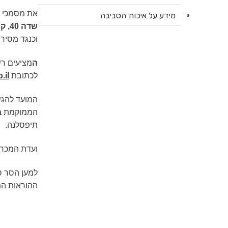
את מסמכי המכרז ניתן יהי
מידע על איכות הסביבה
שדה 40, קומה 4, תל אביב או במשרדי ההנהלה במפעל בנאות חובב (יש לפנות למשרד המפעל)
וכנגד מסיר
ה
מציעים ר
לכתובת
.il
המועד להגש
הממוקמת
ב
תיפסלנה.
ועדת המכרז
למען הסר ס
ההוראות המ