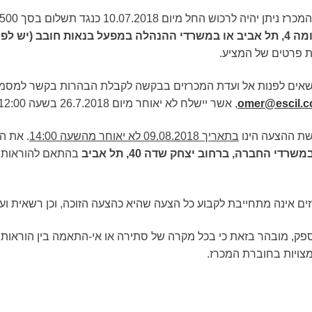
ה לרכוש החל מיום 10.07.2018 כנגד תשלום בסך 1,500 ש''ח (בתוספת מע"מ)
ת פרטים של המציע.
שאים לפנות אל ועדת המכרזים בבקשה לקבלת הבהרות בקשר למסמכ
omer@escil.co
, אשר יישלח לא יאוחר מיום 26.7.2018 בשעה 12:00. יש לוודא את קבלת הדוא"ל בהודעה חוזרת.
ת ההצעה הינו
בתאריך 09.08.2018 לא יאוחר מהשעה 14:00
. את ה
משרדי החברה, ברחוב יצחק שדה 40, תל אביב
בהתאם להוראות ה
ים אינה מתחייבת לקבוע כל הצעה שהיא כהצעה הזוכה, וכן רשאית ו
פק, מובהר בזאת כי בכל מקרה של סתירה או אי-התאמה בין הוראות מ
צויות בחוברת המכרז.