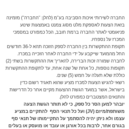
החברה לשירותי איכות הסביבה בע"מ (להלן: "החברה") מזמינה
בזאת הצעות לאספקת מלט מסוג צמנט באמצעות שינוע
פניאומטי לאתר החברה ברמת חובב, הכל כמפורט במסמכי
המכרז על נספחיו.
תקופת ההתקשרות בין החברה לספק הזוכה תהא ל-36 חודשים
החל מהמועד שייקבע על ידי החברה לאחר הזכייה במכרז.
לחברה שמורה זכות הברירה, להאריך את ההתקשרות בשתי (2)
תקופות נוספות, כל אחת של שנה אחת, עד לתקופת ההתקשרות
כוללת שלא תעלה על חמש (5) שנים.
רשאי להגיש הצעות למכרז מציע שהוא תאגיד רשום כדין
בישראל, אשר במועד הגשת ההצעות מקיים אחר כל הדרישות
והתנאים המצטברים כמפורט להלן.
יובהר למען הסר כל ספק, כי לא תותר הגשת הצעה
משותפת/מיזם (JV) ועל כל תנאי הסף להתקיים במציע
עצמו ולא ניתן יהיה להסתמך על התקיימותו של תנאי סף
בגורם אחר, לרבות בכל אורגן או עובד או מועסק או בעלים