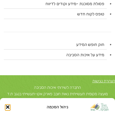
פסולת מסוכנת -מידע וקודים לדיווח
טופס לקוח חדש
חוק חופש המידע
מידע על איכות הסביבה
הצהרת נגישות
החברה לשירותי איכות הסביבה
מועצה מקומית תעשייתית נאות חובב פארק אקו-תעשייתי בנגב ת.ד
5743, באר שבע 84156 טל: 08-6503700
ניהול הסכמה
יצחק שדה 40, תל אביב ת.ד 51631 תל אביב 67212 טל: 03-