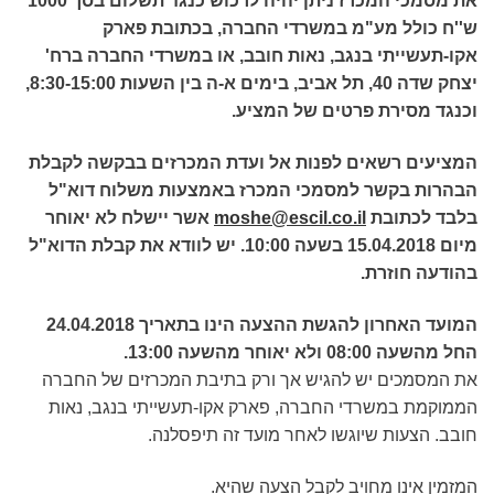
את מסמכי המכרז ניתן יהיה לרכוש כנגד תשלום בסך 1000
ש''ח כולל מע"מ במשרדי החברה, בכתובת פארק
אקו-תעשייתי בנגב, נאות חובב, או במשרדי החברה ברח'
יצחק שדה 40, תל אביב, בימים א-ה בין השעות 8:30-15:00,
וכנגד מסירת פרטים של המציע.
המציעים רשאים לפנות אל ועדת המכרזים בבקשה לקבלת
הבהרות בקשר למסמכי המכרז באמצעות משלוח דוא"ל
בלבד לכתובת
moshe@escil.co.il
אשר יישלח לא יאוחר
מיום 15.04.2018 בשעה 10:00. יש לוודא את קבלת הדוא"ל
בהודעה חוזרת.
המועד האחרון להגשת ההצעה הינו בתאריך 24.04.2018
החל מהשעה 08:00 ולא יאוחר מהשעה 13:00.
את המסמכים יש להגיש אך ורק בתיבת המכרזים של החברה
הממוקמת במשרדי החברה, פארק אקו-תעשייתי בנגב, נאות
חובב. הצעות שיוגשו לאחר מועד זה תיפסלנה.
המזמין אינו מחויב לקבל הצעה שהיא.