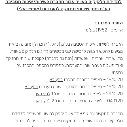
למדידת חלקיקים באוויר עבור החברה לשירותי איכות הסביבה
בע"מ ומתן שירותי תחזוקה למערכות (אופציונאלי)
הזוכה במכרז :
אין.פי.סי (1982) בע"מ
החברה לשירותי איכות הסביבה בע"מ (להלן: "החברה") מזמינה בזאת
מציעים להגיש הצעות לרכישת שני מכשירים לדיגום חלקיקים באוויר,
מתן שירותי אחריות, ואפשרות (הנתונה לחברה) לקבלת שירותי תחזוקה
וציוד משלים בעבור אותן המערכות, כמפורט במסמכי המכרז על
נספחיו.
19.10.20 – לצפייה בחוברת המכרז
לחץ כאן
19.10.20 – לצפייה בנוסח המודעה בשפה הערבית
לחץ כאן
29.10.20 – לצפייה במסמך הבהרות מס' 1
לחץ כאן
04.11.20 – לצפייה במסמך הבהרות מס' 2
לחץ כאן
החברה תתקשר עם גוף אחד אשר יספק לה שני מכשירים למדידת
חלקיקים נשימים באוויר לרבות תקופת אחריות, וכן יספק לה, בתום