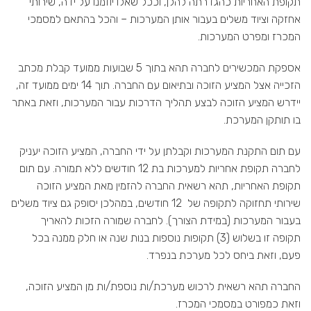
תקופת האחריות כהגדרתה להלן, וככל שאלו יוזמנו על ידה, שירותי
אחזקה וציוד משלים בעבור אותן המערכות – והכל בהתאם למסמכי
המכרז ומפרט המערכות.
אספקת המכשירים לחברה תהא בתוך 5 שבועות ממועד קבלת מכתב
הזכייה אצל המציע הזוכה ובתיאום עם החברה. תוך 14 ימים ממועד זה,
יידרש המציע הזוכה לבצע תהליך הדרכות עבור המערכות, וזאת באתר
בו תותקן המערכת.
עם תום התקנת המערכות וקבלתן על ידי החברה, המציע הזוכה יעניק
לחברה תקופת אחריות למערכות בת 12 חודשים ללא תמורה. עם תום
תקופת האחריות, תהא רשאית החברה להזמין מאת המציע הזוכה
שירותי תחזוקה לתקופה של 12 חודשים, במהלכן יסופק גם ציוד משלים
בעבור המערכות (במידת הצורך). לחברה שמורה הזכות להאריך
תקופה זו בשלוש (3) תקופות נוספות בנות שנה או חלק ממנה בכל
פעם, וזאת ביחס לכל מערכת בנפרד.
החברה תהא רשאית לרכוש מערכת/ות נוספת/ות מן המציע הזוכה,
וזאת כמפורט במסמכי המכרז.