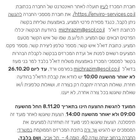
חוברת המכרז
לעיון
תועלה לאתר האינטרנט של החברה בכתובת:
https://enviro-services.co.il/
. את חוברת מסמכי החברה
להגשה
ניתן לקבל, כנגד מסירת פרטי המציע, באמצעות שליחת בקשה
לכתובת דוא"ל
michrazim@escil.co.il
בהודעת הבקשה יכללו
הפרטים הבאים: שם המציע; ח.פ/ע.מ; שמו של איש הקשר מטעם
המציע; כתובת דוא"ל איש קשר; מספר טלפון ליצירת קשר; מספר פקס.
המציעים רשאים לפנות אל ועדת המכרזים בבקשה לקבלת הבהרות
בקשר למסמכי המכרז באמצעות משלוח דוא"ל בלבד למר בני מעוז
בדוא"ל
michrazim@escil.co.il
בפורמט וורד,
עד ליום 26.10.20
לא יאוחר מהשעה 10:00
יש לוודא את קבלת הדוא"ל בהודעה
חוזרת. שאלות הבהרה יתקבלו רק בצורה זו, ושאלות טלפונית ו/או
שאלות שיוגשו בכל צורה אחרה, לא ייענו.
המועד להגשת ההצעה הינו בתאריך 8.11.20 החל מהשעה
09:00 ולא יאוחר מהשעה 14:00
. הצעות שיוגשו לאחר מועד זה
תיפסלנה. הצעות שיוגשו לפני מועד זה תוחזרנה למציעים. את
המסמכים יש להגיש
אך ורק
בתיבת המכרזים הממוקמת
במשרדי
החברה ברחוב יצחק שדה 40, קומה 4 – תל אביב,
ושם בלבד.