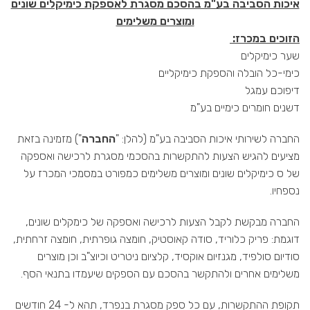
איכות הסביבה בע"מ בהסכם מסגרת לאספקת כימיקלים שונים
ומוצרים משלימים
הזוכים במכרז:
שער כימיקלים
כימי-כל הובלה והספקת כימיקליים
דיפוכם עמגל
דשנים חומרים כימיים בע"מ
החברה לשירותי איכות הסביבה בע"מ (להלן: "
החברה
") מזמינה בזאת
מציעים להגיש הצעות להתקשרות בהסכמי מסגרת לרכישה ואספקה
של ס כימיקלים שונים ומוצרים משלימים כמפורט במסמכי המכרז על
נספחיו.
החברה מבקשת לקבל הצעות לרכישה ואספקה של כימקלים שונים,
דוגמת: פריק כלוריד, סודה קאוסטיק, חומצה גופרתית, חומצה זרחתית,
סודיום סולפיד, מגנזיום אוקסיד, קלציום ניטריט וכיוצ"ב וכן מוצרים
משלימים אחרים ולהתקשר בהסכם עם הספקים שיעמדו בתנאי הסף.
תקופת ההתקשרות, עם כל ספק מסגרת בנפרד, תהא ל- 24 חודשים