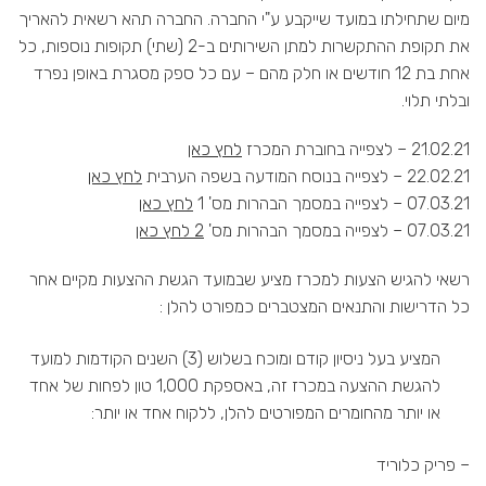
מיום שתחילתו במועד שייקבע ע"י החברה. החברה תהא רשאית להאריך
את תקופת ההתקשרות למתן השירותים ב-2 (שתי) תקופות נוספות, כל
אחת בת 12 חודשים או חלק מהם – עם כל ספק מסגרת באופן נפרד
ובלתי תלוי.
21.02.21 – לצפייה בחוברת המכרז
לחץ כאן
22.02.21 – לצפייה בנוסח המודעה בשפה הערבית
לחץ כאן
07.03.21 – לצפייה במסמך הבהרות מס' 1
לחץ כאן
07.03.21 – לצפייה במסמך הבהרות מס'
2 לחץ כאן
רשאי להגיש הצעות למכרז מציע שבמועד הגשת ההצעות מקיים אחר
כל הדרישות והתנאים המצטברים כמפורט להלן :
המציע בעל ניסיון קודם ומוכח בשלוש (3) השנים הקודמות למועד
להגשת ההצעה במכרז זה, באספקת 1,000 טון לפחות של אחד
או יותר מהחומרים המפורטים להלן, ללקוח אחד או יותר:
– פריק כלוריד