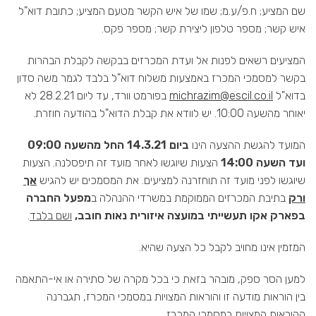
שם המציע; ח.פ/ע.מ; שמו של איש הקשר מטעם המציע; כתובת דוא"ל
איש קשר; מספר טלפון ליצירת קשר; מספר פקס.
המציעים רשאים לפנות אל ועדת המכרזים בבקשה לקבלת הבהרות
בקשר למסמכי המכרז באמצעות משלוח דוא"ל בלבד לגמר משה סדון
בדוא"ל
michrazim@escil.co.il
בפורמט וורד, עד ליום 28.2.21 לא
יאוחר מהשעה 10:00. יש לוודא את קבלת הדוא"ל בהודעה חוזרת.
המועד להגשת ההצעה הינו
ביום 14.3.21 החל מהשעה 09:00
ועד השעה 14:00
הצעות שיוגשו לאחר מועד זה תיפסלנה. הצעות
שיוגשו לפני מועד זה תוחזרנה למציעים. את המסמכים יש להגיש
אך
ורק
בתיבת המכרזים הממוקמת במשרדי ההנהלה ב
מפעל החברה
בפארק אקו תעשייתי במועצה איזורית נאות חובב,
ושם בלבד
.
המזמין אינו מחויב לקבל כל הצעה שהיא.
למען הסר ספק, מובהר בזאת כי בכל מקרה של סתירה או אי-התאמה
בין הוראות מודעה זו והוראות המצויות במסמכי המכרז, תגברנה
ההוראות המצויות במסמכי המכרז.