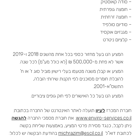
– סודה קאוסטיק
– חומצה גופרתית
– חומצה זרחתית
– סודיום סולפיד
– מגנזיום אוקסיד
– קלציום ניטרט
המציע הנו בעל מחזור כספי בכל אחת מהשנים 2018 ו-2019
אשר לא פחת מ-500,000 ₪ (לא כולל מע"מ) לכל שנה.
המציע או קבלן משנה מטעמו בעלי רישיון מוביל סוג ז' או ח'
להובלת חומרים מסוכנים לפי תקנות שירותי הובלה,
התשס"א-2001.
המציע הנו בעל כל האישורים לפי חוק גופים ציבוריים.
חוברת המכרז
לעיון
תועלה לאתר האינטרנט של החברה בכתובת:
www.enviro-services.co.il
. את חוברת מסמכי החברה
להגשה
ניתן לקבל, כנגד מסירת פרטי המציע, באמצעות שליחת בקשה
לכתובת דוא"ל
michrazim@escil.co.il
בהודעת הבקשה יש לכלול: