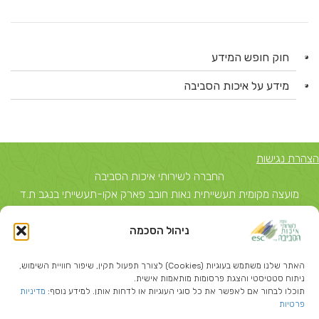
חוק חופש המידע
מידע על איכות הסביבה
הצהרת נגישות
החברה לשירותי איכות הסביבה
מועצה מקומית תעשייתית נאות חובב פארק אקו-תעשייתי בנגב ת.ד
5743, באר שבע 84156 טל: 08-6503700
ניהול הסכמה
יצחק שדה 40, תל אביב ת.ד 51631 תל אביב 67212 טל: 03-
5374850
האתר שלנו משתמש בעוגיות (Cookies) לצורך תפעול תקין, שיפור חוויית השימוש,
info@escil.co.il
ניתוח סטטיסטי והצגת פרסומות מותאמות אישית.
תוכלו לבחור אם לאפשר את כל סוגי העוגיות או לדחות אותן. למידע נוסף:
מדיניות
פרטיות