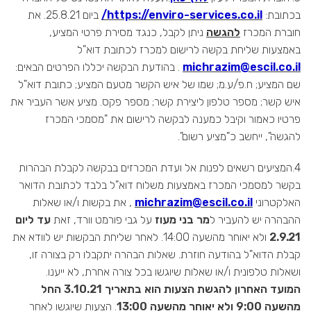
בכתובת:
https://enviro-services.co.il/
ביום 25.8.21. את
חוברת המכרז
להגשה
ניתן לקבל, כנגד מסירת פרטי המציע,
באמצעות שליחת בקשה לרישום למכרז לכתובת דוא"ל
michrazim@escil.co.il
. בהודעת הבקשה יכללו הפרטים הבאים:
שם המציע; ח.פ/ע.מ; שמו של איש הקשר מטעם המציע; כתובת דוא"ל
איש קשר; מספר טלפון ליצירת קשר; מספר פקס. מציע אשר העביר את
פרטיו כאמור וקיבל כמענה לבקשה לרישום את "מסמכי המכרז
להגשה", ייחשב כ"מציע רשום".
4.המציעים רשאים לפנות אל ועדת המכרזים בבקשה לקבלת הבהרות
בקשר למסמכי המכרז באמצעות משלוח דוא"ל בלבד לכתובת הדואר
האלקטרוני
michrazim@escil.co.il
, את בקשות ו/או שאלות
ההבהרה יש להעביר ל
מר בני מעוז
על גבי פורמט וורד, זאת
עד ליום
2.9.21
ולא יאוחר מהשעה 14:00. לאחר שליחת הבקשות יש לוודא את
קבלת הדוא"ל בהודעה חוזרת. שאלות הבהרה יתקבלו רק בצורה זו,
ושאלות טלפונית ו/או שאלות שיוגשו בכל צורה אחרת, לא ייענו.
המועד האחרון להגשת הצעות הוא בתאריך 3.10.21 החל
מהשעה
9:00
ולא יאוחר מהשעה
13:00
. הצעות שיוגשו לאחר