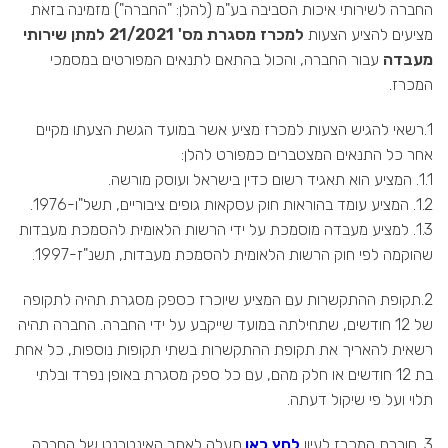
החברה לשירותי איכות הסביבה בע"מ (להלן: "החברה") מזמינה בזאת
מציעים להציע הצעות
למכרז מסגרת מס' 21/2021 למתן שירותי
מעבדה
עבור החברה, והכול בהתאם לתנאים המפורטים במסמכי
המכרז.
1.רשאי להגיש הצעות למכרז מציע אשר במועד הגשת הצעתו מקיים
אחר כל התנאים המצטברים כמפורט להלן:
1.1. המציע הוא תאגיד רשום כדין בישראל ועוסק מורשה.
1.2. המציע עומד בהוראות חוק עסקאות גופים ציבוריים, תשל"ו-1976.
1.3. למציע מעבדה מוסמכת על ידי הרשות הלאומית להסמכת מעבדות
שהוקמה לפי חוק הרשות הלאומית להסמכת מעבדות, תשנ"ז-1997.
2.תקופת ההתקשרות עם המציע שיוכרז כספק מסגרת תהיה לתקופה
של 12 חודשים, שתחילתה במועד שייקבע על ידי החברה. החברה תהיה
רשאית להאריך את תקופת ההתקשרות בשתי תקופות נוספות, כל אחת
בת 12 חודשים או חלק מהם, עם כל ספק מסגרת באופן נפרד ובלתי
תלוי ועל פי שיקול דעתה.
3. חוברת המכרז לעיון
לחץ כאן
.תעלה לאתר האינטרנט של החברה