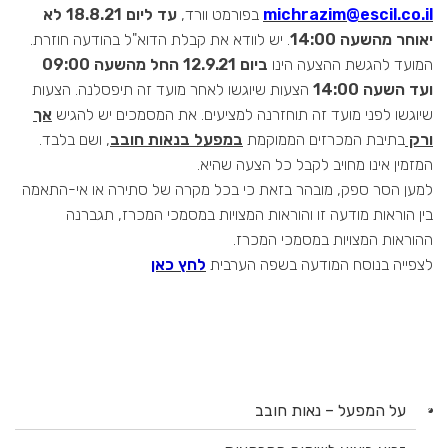
michrazim@escil.co.il
בפורמט וורד,
עד ליום 18.8.21 לא
יאוחר מהשעה 14:00
. יש לוודא את קבלת הדוא"ל בהודעה חוזרת.
המועד להגשת ההצעה הינו
ביום 12.9.21 החל מהשעה 09:00
ועד השעה 14:00
הצעות שיוגשו לאחר מועד זה תיפסלנה. הצעות
שיוגשו לפני מועד זה תוחזרנה למציעים. את המסמכים יש להגיש
אך
ורק
בתיבת המכרזים הממוקמת
במפעל בנאות חובב
, ושם בלבד.
המזמין אינו מחויב לקבל כל הצעה שהיא.
למען הסר ספק, מובהר בזאת כי בכל מקרה של סתירה או אי-התאמה
בין הוראות מודעה זו והוראות המצויות במסמכי המכרז, תגברנה
ההוראות המצויות במסמכי המכרז.
לצפייה בנוסח המודעה בשפה הערבית
לחץ כאן
על המפעל – נאות חובב