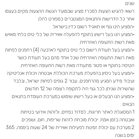
שנים.
רשאי להגיש הצעות למכרז מציע שבמועד הגשת ההצעות מקיים בעצמו
אחר כל הדרישות והתנאים המצטברים כמפורט להלן:
·המציע הינו גוף או תאגיד רשום כדין בישראל.
·המציע הנו בעל רישיון בתוקף להפעלה אווירית של כלי טיס בלתי מאויש
מאת רשות התעופה האזרחית.
·המציע בעל תעודת רישום כלי טיס בתוקף לארבעה (4) רחפנים לפחות
מאת רשות התעופה האזרחית שכל אחד מהם בעל תעודת כושר
הטיסה בתוקף או פטור מתעודה מאת רשות התעופה האזרחית.
·המציע בעל ניסיון בהפעלת מערכת הכוללת אבטחה ויכולת אנליטיקה
ועיבוד מידע המגיע מהרחפנים, עבור 2 גופים לפחות ישראל, ובלבד
שהשירות שניתן לכל גוף היה לתקופה רצופה של 12 חודשים.
·המציע הנו הבעלים או בעל רישיון שימוש במערכת העומדת בתנאים
הבאים :
1.המסוגלת לאתר חריגות, למדוד נפחים, ולזהות אירועי בטיחות
ואבטחה בזמן אמת. יכולת מוכחת לזהות שריפות, חום, ושפכים.
2.מערכת עם יכולת זמינות לפעילות אווירית של 24 שעות ביממה, 365
ימים בשנה.