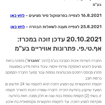
בע"מ
16.8.2021 לצפייה בפרוטוקול סיור מציעים –
לחץ כאן
25.8.2021 לצפייה מענה לשאלות הבהרה –
לחץ כאן
20.10.2021
עדכן זוכה במכרז:
אף.טי.פי. פתרונות אוויריים בע"מ
החברה לשירותי איכות הסביבה בע"מ (להלן: "
החברה
") מזמינה בזאת
מציעים להגיש לאספקת שירותי איסוף, עיבוד וניתוח מידע באמצעות
פתרון מבוסס רחפנים וטכנולוגיות נוספות עבור מפעל החברה הממוקם
ברמות חובב.
תקופת ההתקשרות עם המציע הזוכה תהא לתקופה של 24 חודשים מן
המועד שייקבע בהודעת הזכייה. לחברה שמורה הזכות להאריך תקופה
זו, בשתי (2) תקופות נוספות בנות שנה או חלק ממנה, וזאת בהודעה
מוקדמת למציע הזוכה, ועד לתקופת התקשרות מקסימאלית בת ארבע