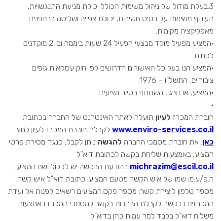
3.בעלת מודול של ניהול משימות הכולל יכולת מניעת התנגשויות,
תעדוף משימות על בסיס חשיבות, יכולת צפייה ושליטה ברחפנים
מאפליקציה מקומית.
·המציע מפעיל מוקד מבצעי הפעיל 24 שעות ביממה ובו 2 מוקדנים
לפחות.
·המציע הנו בעל כל האישורים הדרושים לפי חוק עסקאות גופים
ציבוריים, התשל"ו – 1976.
·המציע, או נציגו, השתתף בסיור מציעים.
·
חוברת המכרז
לעיון
תועלה לאתר האינטרנט של החברה בכתובת:
www.enviro-services.co.il
לקבלת חוברת המכרז לעיון לחץ
כאן
. את חוברת מסמכי החברה
להגשה
ניתן לקבל, כנגד מסירת פרטי
המציע, באמצעות שליחת בקשה לכתובת דוא"ל
michrazim@escil.co.il
בהודעת הבקשה יש לכלול: שם המציע;
ח.פ/ע.מ; שמו של איש הקשר מטעם המציע; כתובת דוא"ל איש קשר;
מספר טלפון ליצירת קשר; מספר פקס.המציעים רשאים לפנות אל ועדת
המכרזים בבקשה לקבלת הבהרות בקשר למסמכי המכרז באמצעות
משלוח דוא"ל בלבד למר עמית כהן בדוא"ל