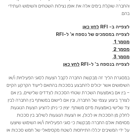
והחברה שוקלת בימים אלה את אופן נצילות השטחים והשימוש העתידי
בהם.
לצפייה ב- RFI
לחץ כאן
לצפייה במסמכים של נספח א' ל-RFI
מסמך 1
מסמך 2
מסמך 3
לצפייה בנספח ב' ל-RFI
לחץ כאן
במסגרת הליך זה מבקשת החברה לקבל הצעות לסוגי הפעילויות ו/או
השימושים אשר יכולים להתבצע בסככות בהתאם לייעוד הקרקע הקיים
– בין אם באמצעות השכרת שטחי הסככות לצדדים שלישיים, בין אם
לצורך ביצוע עצמי של החברה, ובין אם ליישום במשותף בין החברה לבין
צד שלישי באמצעות מיזם משותף. יצוין כי ניתן להציע הצעות הנוגעות
לחלק מן הסככות או לכולן, או הצעות הנוגעות לשילוב בין סככות
מסוימות אולם החברה מבקשת כי סוגי הפעילויות ו/או השימוש שיוצעו
על ידי המשיבים יכללו התייחסות לשטח מקסימאלי של חמש סככות או