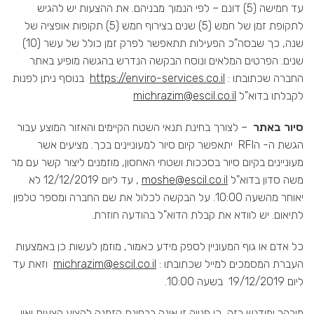
עד חמישה (5) דונם – לפי הנמוך מבניהם. את ההצעות יש להגיש
לתקופת זמן של חמש (5) שנים בצירוף חמש (5) תקופות אופציה של
שנה, כך שבסה"כ הפעילות תתאפשר לפרק זמן כולל של עשר (10)
שנים. הפרטים המלאים ונוסח הבקשה הנדרש בהגשה מופיע באתר
החברה שכתובתו :
https://enviro-services.co.il
בנוסף ניתן לפנות
לקבלתו בדוא"ל
michrazim@escil.co.il
סיור באתר
– לצורך בחינת תנאי השטח הקיימים והאזור המוצע עבור
הגשת ה- הRFI יתאפשר קיום סיור למעוניינים בכך. מציעים אשר
מעוניינים בקיום סיור בסככות ושטחי האחסון, מוזמנים ליצור קשר עם מר
משה סדון בדוא"ל
moshe@escil.co.il
, עד ליום 12/12/2019 לא
יאוחר מהשעה 10:00. על הבקשה לכלול את שם החברה ומספר טלפון
לתיאום. יש לוודא את קבלת הדוא"ל בהודעה חוזרת.
כל אדם או גוף המעוניין לספק מידע כאמור, מוזמן לעשות כן באמצעות
העברת המסמכים למייל שכתובתו :
michrazim@escil.co.il
וזאת עד
ליום 19/12/2019 בשעה 10:00.
מובהר ומודגש בזה, כי פנייה זו אינה בבחינת הזמנה להציע הצעות ואין