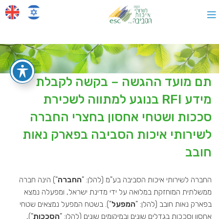
תם מועד ההגשה – בקשה לקבלת
מידע RFI בנוגע למתווה לשכירת
סככות ושטחי אחסון בחצרי החברה
לשירותי איכות הסביבה בפארק נאות
חובב
החברה לשירותי איכות הסביבה בע"מ (להלן: "
החברה
") הינה חברה
ממשלתית המוחזקת במלואה על ידי מדינת ישראל, ומפעלה נמצא
בפארק נאות חובב (להלן: "
המפעל
"). בשטח המפעל נמצאים שטחי
אחסון וסככות בגדלים שונים ובמיקומים שונים (להלן: "
הסככות
"),