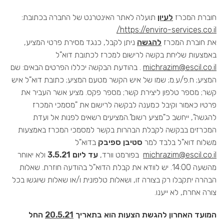
חוברת המכרז
לעיון
תועלה לאתר האינטרנט של החברה בכתובת:
https://enviro-services.co.il/
את חוברת המכרז
להגשה
ניתן לקבל, כנגד מסירת פרטי המציע,
באמצעות שליחת בקשה לרישום למכרז לכתובת דוא"ל
michrazim@escil.co.il
. בהודעת הבקשה יכללו הפרטים הבאים: שם
המציע; ח.פ/ע.מ; שמו של איש הקשר מטעם המציע; כתובת דוא"ל איש
קשר; מספר טלפון ליצירת קשר; מספר פקס. מציע אשר העביר את
פרטיו כאמור וקיבל כמענה לבקשה לרישום את "מסמכי המכרז
להגשה", ייחשב כ"מציע רשום".המציעים רשאים לפנות אל ועדת
המכרזים בבקשה לקבלת הבהרות בקשר למסמכי המכרז באמצעות
משלוח דוא"ל בלבד למר
סטיבן ספיבק
בדוא"ל
michrazim@escil.co.il
בפורמט וורד,
עד ליום 3.5.21
ולא יאוחר
מהשעה 14:00. יש לוודא את קבלת הדוא"ל בהודעה חוזרת. שאלות
הבהרה יתקבלו רק בצורה זו, ושאלות טלפונית ו/או שאלות שיוגשו בכל
צורה אחרת, לא ייענו.
המועד האחרון להגשת הצעות הוא בתאריך
20.5.21
החל