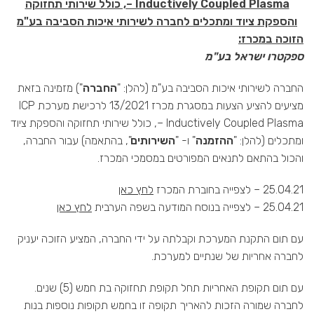
– Inductively Coupled Plasma, כולל שירותי תחזוקה
והספקת ציוד ומתכלים לחברה לשירותי איכות הסביבה בע"מ
הזוכה במכרז:
ספקטרו ישראל בע"מ
החברה לשירותי איכות הסביבה בע"מ (להלן: "
החברה
") מזמינה בזאת
מציעים להציע הצעות במסגרת מכרז 13/2021 לרכישת מערכת ICP
– Inductively Coupled Plasma, כולל שירותי תחזוקה והספקת ציוד
ומתכלים (להלן: "
ההזמנה
" ו- "
השירותים
", בהתאמה) עבור החברה,
והכול בהתאם לתנאים המפורטים במסמכי המכרז.
25.04.21 – לצפייה בחוברת המכרז
לחץ כאן
25.04.21 – לצפייה בנוסח המודעה בשפה הערבית
לחץ כאן
עם תום התקנת המערכת וקבלתה על ידי החברה, המציע הזוכה יעניק
לחברה אחריות של שנתיים למערכת.
עם תום תקופת האחריות תחל תקופת תחזוקה בת חמש (5) שנים.
לחברה שמורה הזכות להאריך תקופה זו בחמש תקופות נוספות בנות