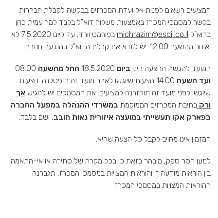
המציעים רשאים לפנות אל ועדת המכרזים בבקשה לקבלת הבהרות
בקשר למסמכי המכרז באמצעות משלוח דוא"ל בלבד למר עמית כהן
בדוא"ל
michrazim@escil.co.il
בפורמט וורד, עד ליום 7.5.2020 לא
יאוחר מהשעה 12:00. יש לוודא את קבלת הדוא"ל בהודעה חוזרת.
המועד להגשת ההצעה הינו
ביום
18.5.2020
החל מהשעה
08:00
ועד השעה
14:00 הצעות שיוגשו לאחר מועד זה תיפסלנה. הצעות
שיוגשו לפני מועד זה תוחזרנה למציעים. את המסמכים יש להגיש
אך
ורק
בתיבת המכרזים הממוקמת
במשרדי ההנהלה במפעל החברה
בפארק אקו תעשייתי במועצה איזורית נאות חובב
, ושם בלבד.
המזמין אינו מחויב לקבל כל הצעה שהיא.
למען הסר ספק, מובהר בזאת כי בכל מקרה של סתירה או אי-התאמה
בין הוראות מודעה זו והוראות המצויות במסמכי המכרז, תגברנה
ההוראות המצויות במסמכי המכרז.