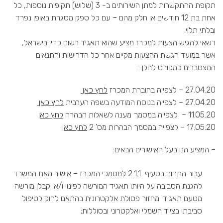
תקופת ההתקשרות למתן השירותים ב- 3 (שלוש) תקופות נוספות, כל
אחת בת 12 חודשים או חלק מהם – עם כל ספק מסגרת באופן נפרד
ובלתי תלוי.
רשאי להגיש הצעות למכרז מציע שהוא תאגיד רשום כדין בישראל,
אשר במועד הגשת ההצעות מקיים אחר כל הדרישות והתנאים
המצטברים כמפורט להלן :
27.04.20 – לצפייה בחוברת המכרז
לחץ כאן
27.04.20 – לצפייה בנוסח המודעה בשפה הערבית
לחץ כאן
11.05.20 – לצפייה במסמך מענה לשאלות הבהרה
לחץ כאן
17.05.20 – לצפייה במסמך הבהרות מס' 2
לחץ כאן
– המציע הנו בעל האישורים הבאים:
עבור התחום בסעיף 2.1.1 למסמכי המכרז – אישור מאת המשרד
להגנת הסביבה על היותו תאגיד המורשה לפינוי ו/או קבלן מורשה
מטעם תאגידי מחזור פסולת אלקטרונית בהתאם לחוק לטיפול
סביבתי בציוד חשמלי ואלקטרוני ובסוללות;