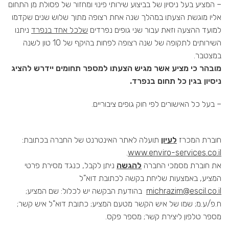
– המציע בעל ניסיון של בביצוע שירותי פינוי ומחזור של פסולת מן התחום
אליו מוגשת הצעתו במהלך שנה אחת רצופה מתוך שלוש שנים שקדמו
למועד ההצעה וזאת עבור שני גופים נפרדים
שלכל אחד בנפרד
ניתנו
השירותים לתקופה של שנה רצופה לפחות בהיקף של 10 טון לשנה
במצטבר.
מובהר כי מציע אשר מגיש הצעתו למספר תחומים יידרש להציג
ניסיון בגין כל תחום בנפרד.
– בעל כל האישורים לפי חוק גופים ציבוריים.
חוברת המכרז
לעיון
תועלה לאתר האינטרנט של החברה בכתובת:
.
www.enviro-services.co.il
את חוברת מסמכי החברה
להגשה
ניתן לקבל, כנגד מסירת פרטי
המציע, באמצעות שליחת בקשה לכתובת דוא"ל
michrazim@escil.co.il
בהודעת הבקשה יש לכלול: שם המציע;
ח.פ/ע.מ; שמו של איש הקשר מטעם המציע; כתובת דוא"ל איש קשר;
מספר טלפון ליצירת קשר; מספר פקס.