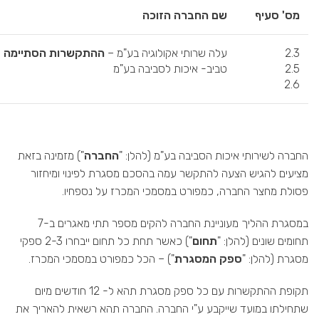
מס' סעיף
שם החברה הזוכה
2.3
עלה שרותי אקולוגיה בע"מ –
ההתקשרות הסתיימה
2.5
טביב- איכות לסביבה בע"מ
2.6
החברה לשירותי איכות הסביבה בע"מ (להלן: "
החברה
") מזמינה בזאת
מציעים להגיש הצעה להתקשר עמה בהסכם מסגרת לפינוי ומיחזור
פסולת מחצר החברה, כמפורט במסמכי המכרז על נספחיו.
במסגרת ההליך מעוניינת החברה להקים מספר תתי מאגרים ב-7
תחומים שונים (להלן: "
תחום
") כאשר תחת כל תחום ייבחרו 2-3 ספקי
מסגרת (להלן: "
ספק המסגרת
") – הכל כמפורט במסמכי המכרז.
תקופת ההתקשרות עם כל ספק מסגרת תהא ל- 12 חודשים מיום
שתחילתו במועד שייקבע ע"י החברה. החברה תהא רשאית להאריך את