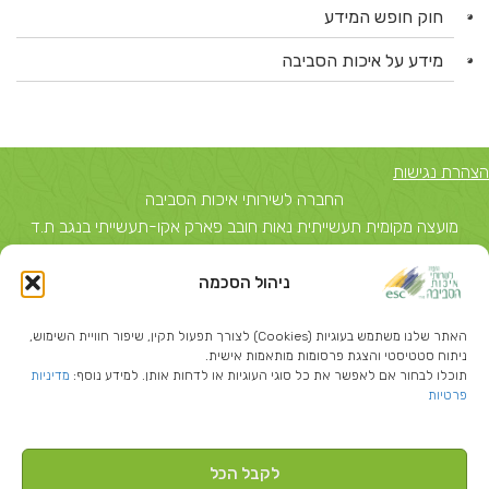
חוק חופש המידע
מידע על איכות הסביבה
הצהרת נגישות
החברה לשירותי איכות הסביבה
מועצה מקומית תעשייתית נאות חובב פארק אקו-תעשייתי בנגב ת.ד
5743, באר שבע 84156 טל: 08-6503700
ניהול הסכמה
יצחק שדה 40, תל אביב ת.ד 51631 תל אביב 67212 טל: 03-
5374850
האתר שלנו משתמש בעוגיות (Cookies) לצורך תפעול תקין, שיפור חוויית השימוש,
info@escil.co.il
ניתוח סטטיסטי והצגת פרסומות מותאמות אישית.
תוכלו לבחור אם לאפשר את כל סוגי העוגיות או לדחות אותן. למידע נוסף:
מדיניות
פרטיות
לקבל הכל
Created By
-בניית אתרי וורדפרס