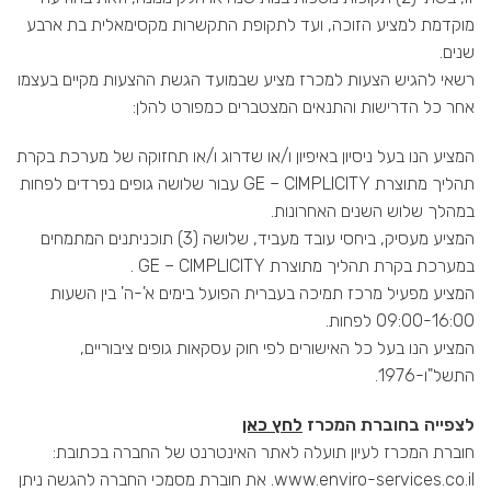
מוקדמת למציע הזוכה, ועד לתקופת התקשרות מקסימאלית בת ארבע
שנים.
רשאי להגיש הצעות למכרז מציע שבמועד הגשת ההצעות מקיים בעצמו
אחר כל הדרישות והתנאים המצטברים כמפורט להלן:
המציע הנו בעל ניסיון באיפיון ו/או שדרוג ו/או תחזוקה של מערכת בקרת
תהליך מתוצרת GE – CIMPLICITY עבור שלושה גופים נפרדים לפחות
במהלך שלוש השנים האחרונות.
המציע מעסיק, ביחסי עובד מעביד, שלושה (3) תוכניתנים המתמחים
במערכת בקרת תהליך מתוצרת GE – CIMPLICITY .
המציע מפעיל מרכז תמיכה בעברית הפועל בימים א'-ה' בין השעות
09:00-16:00 לפחות.
המציע הנו בעל כל האישורים לפי חוק עסקאות גופים ציבוריים,
התשל"ו-1976.
לצפייה בחוברת המכרז
לחץ כאן
חוברת המכרז לעיון תועלה לאתר האינטרנט של החברה בכתובת:
www.enviro-services.co.il. את חוברת מסמכי החברה להגשה ניתן