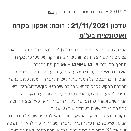
28.07.21 – לצפייה במסמך הבהרות לחץ
כאן
עדכון 21/11/2021 : זוכה:
אפקון בקרה
ואוטומציה בע"מ
החברה לשירותי איכות הסביבה בע"מ (להלן: "החברה") מזמינה בזאת
מציעים להגיש הצעות לפיתוח, שדרוג ותחזוקה של מערכת בקרת
תהליך מתוצרת
GE – CIMPLICITY
הקיימת בחברה.
השירותים שיינתנו על ידי המציע הזוכה, יהיו על פי המפורט במסמכי
המכרז, ובהתבסס על המערכות הקיימות לחברה – מעת לעת, כאשר
החברה תבקש לקבל מהמציע הזוכה שירותי איפיון/שדרוג/תיקון היא
תפנה למציע הזוכה על מנת לקבל הערכה של שעות העבודה
הנדרשות, ולאחר שזו תאושר על ידי החברה, יהא זכאי המציע הזוכה
לתמורה בגובה שעות העבודה שיבוצעו על ידו.
תקופת ההתקשרות עם המציע הזוכה תהא לתקופה של 24 חודשים מן
המועד שייקבע בהודעת הזכייה. לחברה שמורה הזכות להאריך תקופה
זו, בשתי (2) תקופות נוספות בנות שנה או חלק ממנה, וזאת בהודעה