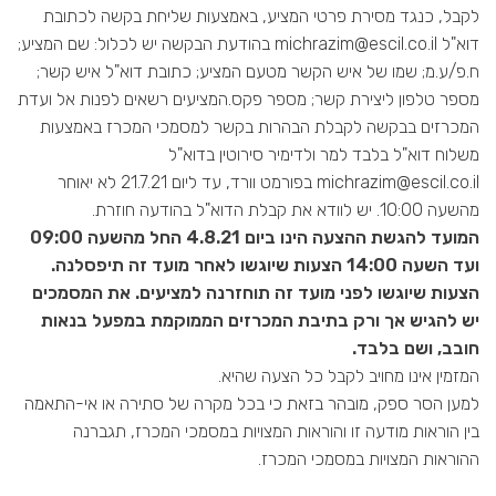
לקבל, כנגד מסירת פרטי המציע, באמצעות שליחת בקשה לכתובת
דוא"ל michrazim@escil.co.il בהודעת הבקשה יש לכלול: שם המציע;
ח.פ/ע.מ; שמו של איש הקשר מטעם המציע; כתובת דוא"ל איש קשר;
מספר טלפון ליצירת קשר; מספר פקס.המציעים רשאים לפנות אל ועדת
המכרזים בבקשה לקבלת הבהרות בקשר למסמכי המכרז באמצעות
משלוח דוא"ל בלבד למר ולדימיר סירוטין בדוא"ל
michrazim@escil.co.il בפורמט וורד, עד ליום 21.7.21 לא יאוחר
מהשעה 10:00. יש לוודא את קבלת הדוא"ל בהודעה חוזרת.
המועד להגשת ההצעה הינו ביום 4.8.21 החל מהשעה 09:00
ועד השעה 14:00 הצעות שיוגשו לאחר מועד זה תיפסלנה.
הצעות שיוגשו לפני מועד זה תוחזרנה למציעים. את המסמכים
יש להגיש אך ורק בתיבת המכרזים הממוקמת במפעל בנאות
חובב, ושם בלבד.
המזמין אינו מחויב לקבל כל הצעה שהיא.
למען הסר ספק, מובהר בזאת כי בכל מקרה של סתירה או אי-התאמה
בין הוראות מודעה זו והוראות המצויות במסמכי המכרז, תגברנה
ההוראות המצויות במסמכי המכרז.