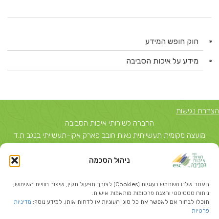
חוק חופש המידע
מידע על איכות הסביבה
הצהרת נגישות
החברה לשירותי איכות הסביבה
מועצה מקומית תעשייתית נאות חובב פארק אקו-תעשייתי בנגב ת.ד
5743, באר שבע 84156 טל: 08-6503700
ניהול הסכמה
יצחק שדה 40, תל אביב ת.ד 51631 תל אביב 67212 טל: 03-
5374850
האתר שלנו משתמש בעוגיות (Cookies) לצורך תפעול תקין, שיפור חוויית השימוש,
info@escil.co.il
ניתוח סטטיסטי והצגת פרסומות מותאמות אישית.
תוכלו לבחור אם לאפשר את כל סוגי העוגיות או לדחות אותן. למידע נוסף:
מדיניות
פרטיות