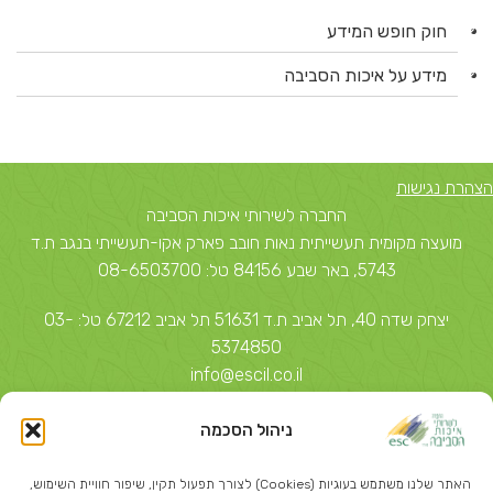
חוק חופש המידע
מידע על איכות הסביבה
הצהרת נגישות
החברה לשירותי איכות הסביבה
מועצה מקומית תעשייתית נאות חובב פארק אקו-תעשייתי בנגב ת.ד
5743, באר שבע 84156 טל: 08-6503700
יצחק שדה 40, תל אביב ת.ד 51631 תל אביב 67212 טל: 03-
5374850
info@escil.co.il
ניהול הסכמה
האתר שלנו משתמש בעוגיות (Cookies) לצורך תפעול תקין, שיפור חוויית השימוש,