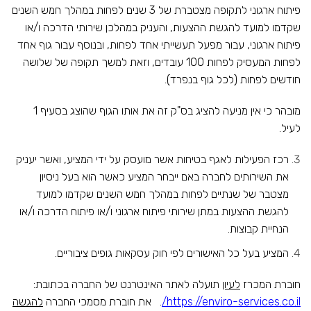
פיתוח ארגוני לתקופה מצטברת של 3 שנים לפחות במהלך חמש השנים
שקדמו למועד להגשת ההצעות, והעניק במהלכן שירותי הדרכה ו/או
פיתוח ארגוני, עבור מפעל תעשייתי אחד לפחות, ובנוסף עבור גוף אחד
לפחות המעסיק לפחות 100 עובדים, וזאת למשך תקופה של שלושה
חודשים לפחות (לכל גוף בנפרד).
מובהר כי אין מניעה להציג בס"ק זה את אותו הגוף שהוצג בסעיף 1
לעיל.
רכז הפעילות לאגף בטיחות אשר מועסק על ידי המציע, ואשר יעניק
את השירותים לחברה באם ייבחר המציע כאשר הוא בעל ניסיון
מצטבר של שנתיים לפחות במהלך חמש השנים שקדמו למועד
להגשת ההצעות במתן שירותי פיתוח ארגוני ו/או פיתוח הדרכה ו/או
הנחיית קבוצות.
המציע בעל כל האישורים לפי חוק עסקאות גופים ציבוריים.
חוברת המכרז
לעיון
תועלה לאתר האינטרנט של החברה בכתובת:
https://enviro-services.co.il/
. את חוברת מסמכי החברה
להגשה