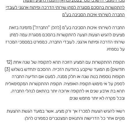
מכרז פומבי דו שלבי מס
' 15/2022(א)
הזמנה להציע הצעות
להתקשרות בהסכם מסגרת למתן שירותי הדרכה ופיתוח ארגוני לעובדי
החברה לשירותי איכות הסביבה בע"מ
החברה לשירותי איכות הסביבה בע"מ (להלן: "החברה") מזמינה בזאת
מציעים להגיש הצעות הצעה להתקשרות בהסכם מסגרת עמה למתן
שירותי הדרכה ופיתוח ארגוני, לעובדי החברה, כמפורט במסמכי המכרז
על נספחיו.
תקופת ההתקשרות עם המציע הזוכה תהא לתקופה של שנה אחת (12
חודשים) מן המועד שייקבע בהודעת הזכייה. ההסכם יתחדש בשלוש (3)
תקופות נוספות בנות שנה או חלק ממנה, למעט אם הודיעה החברה
לספק על אי מימוש תקופת האופציה. תקופת ההתקשרות המקסימאלית
תהא בת ארבע שנים או לתקופה ארוכה יותר בהתאם לנהלי החברה,
ובכל מקרה לא יותר מחמש שנים.
רשאי להגיש הצעות למכרז אך ורק מציע, אשר במועד הגשת ההצעות
מקיים אחר כל הדרישות והתנאים המצטברים כמפורט להלן: