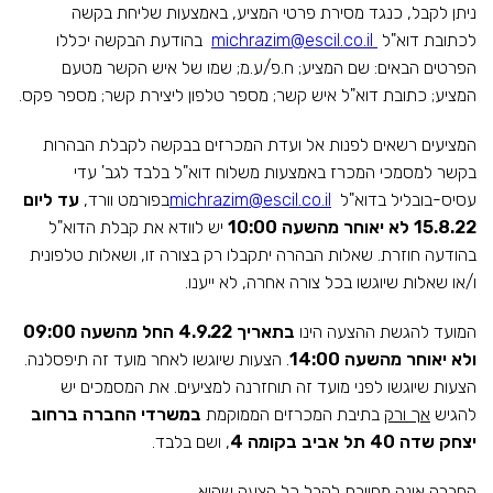
ניתן לקבל, כנגד מסירת פרטי המציע, באמצעות שליחת בקשה
לכתובת דוא"ל
michrazim@escil.co.il
בהודעת הבקשה יכללו
הפרטים הבאים: שם המציע; ח.פ/ע.מ; שמו של איש הקשר מטעם
המציע; כתובת דוא"ל איש קשר; מספר טלפון ליצירת קשר; מספר פקס.
המציעים רשאים לפנות אל ועדת המכרזים בבקשה לקבלת הבהרות
בקשר למסמכי המכרז באמצעות משלוח דוא"ל בלבד לגב' עדי
עסיס-בובליל בדוא"ל
michrazim@escil.co.il
בפורמט וורד,
עד ליום
15.8.22 לא יאוחר מהשעה
10:00
יש לוודא את קבלת הדוא"ל
בהודעה חוזרת. שאלות הבהרה יתקבלו רק בצורה זו, ושאלות טלפונית
ו/או שאלות שיוגשו בכל צורה אחרה, לא ייענו.
המועד להגשת ההצעה הינו
בתאריך 4.9.22 החל מהשעה 09:00
ולא יאוחר מהשעה 14:00
. הצעות שיוגשו לאחר מועד זה תיפסלנה.
הצעות שיוגשו לפני מועד זה תוחזרנה למציעים. את המסמכים יש
להגיש
אך ורק
בתיבת המכרזים הממוקמת
במשרדי החברה ברחוב
יצחק שדה 40 תל אביב בקומה 4
, ושם בלבד.
החברה אינה מחויבת לקבל כל הצעה שהיא.