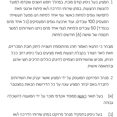
המציע בעל ניסיון קודם מוכח, במהלך חמש השנים שקדמו למועד
להגשת ההצעות, במתן שירותי הדרכה ו/או פיתוח ארגוני וזאת
לחמישה גופים לפחות כאשר גוף אחד לפחות הנו מפעל תעשייתי
המעסיק 100 עובדים, ועוד ארבעה גופים המעסיקים (כל אחד מהם
בנפרד) 50 עובדים ולפחות לגוף אחד מהם ניתנו השירותים למשך
תקופה של שישה (6) חודשים לפחות.
מובהר כי התנאי האמור חורג מהתוספת השנייה לחוק חובת המכרזים,
וזאת לאור הצורך בקבלת הצעות מאת מציעים בעלי ניסיון רחב ככל
הניתן, ומכיוון שהשירותים הצפויים להינתן כוללים הליכים חוצי ארגון
ובהתאמה אישית.
מנהל הפרויקט המועסק על ידי המציע ואשר יעניק את השירותים
לחברה באם ייבחר המציע עונה על כל הדרישות הבאות במצטבר:
(א) בעל תואר
ראשון
ממוסד אקדמי מוכר על ידי המועצה להשכלה
גבוהה.
(ב) בעל ניסיון בתפקיד מנהל פרויקט במתן שירותי הדרכה ו/או