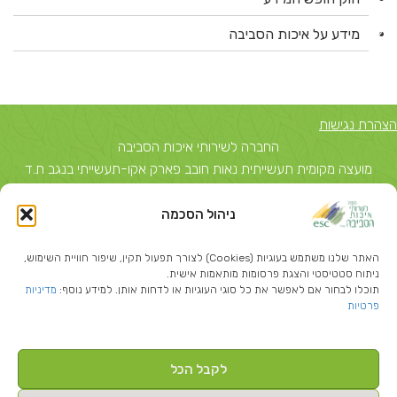
מידע על איכות הסביבה
הצהרת נגישות
החברה לשירותי איכות הסביבה
מועצה מקומית תעשייתית נאות חובב פארק אקו-תעשייתי בנגב ת.ד
5743, באר שבע 84156 טל: 08-6503700
ניהול הסכמה
יצחק שדה 40, תל אביב ת.ד 51631 תל אביב 67212 טל: 03-
5374850
האתר שלנו משתמש בעוגיות (Cookies) לצורך תפעול תקין, שיפור חוויית השימוש,
info@escil.co.il
ניתוח סטטיסטי והצגת פרסומות מותאמות אישית.
תוכלו לבחור אם לאפשר את כל סוגי העוגיות או לדחות אותן. למידע נוסף:
מדיניות
פרטיות
לקבל הכל
Created By
-בניית אתרי וורדפרס