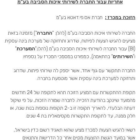
אחריות עבור החברה לשירותי איכות הסביבה בע"מ
הזוכה במכרז :
חברת אס.פי.דאטא בע"מ
החברה לשירותי איכות הסביבה בע"מ (להלן: "
החברה
") מזמינה בזאת
מציעים להגיש הצעות לפיתוח, שדרוג ותחזוקה של מערכת בינה עסקית
(BI) עבור החברה לשירותי איכות הסביבה בע"מ (להלן:"
המערכת
"
ו"
השירותים
" בהתאמה), כמפורט במסמכי המכרז על נספחיו.
החברה תתקשר עם גוף אחד, אשר יספק לה שירותי פיתוח, שדרוג
ותחזוקה למערכת בינה עסקית אשר מוטמעת בחברה.
תקופת ההתקשרות עם המציע הזוכה תהא לתקופה של 24 חודשים
מהמועד שיינקב בהודעת הזכייה. לחברה שמורה הזכות, על פי שיקול
דעתה הבלעדי, להאריך תקופה זו ב-2 תקופות נוספות בנות שנה, או
חלק ממנה, עד לתקופת התקשרות מקסימאלית בת 4 שנים.
רשאי להגיש הצעות למכרז מציע שהוא תאגיד רשום כדין בישראל,
אשר במועד הגשת ההצעות מקיים אחר כל הדרישות והתנאים