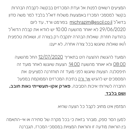
המציעים רשאים לפנות אל ועדת המכרזים בבקשה לקבלת הבהרות
בקשר למסמכי המכרז באמצעות משלוח דוא"ל בלבד למר משה סדון
בדוא"ל
michrazim@escil.co.il
בפורמט וורד, עד ליום
29/06/2020 לא יאוחר מהשעה 10:00 יש לוודא את קבלת הדוא"ל
בהודעה חוזרת. שאלות הבהרה יתקבלו רק בצורה זו, ושאלות טלפונית
ו/או שאלות שיוגשו בכל צורה אחרה, לא ייענו.
המועד להגשת ההצעה הינו בתאריך
12/07/2020
החל מהשעה
08:00
ולא יאוחר מהשעה
14:00
. הצעות שיוגשו לאחר מועד זה
תיפסלנה. הצעות שיוגשו לפני מועד זה תוחזרנה למציעים. את
המסמכים יש להגיש
אך ורק
בתיבת המכרזים הממוקמת במפעל
החברה לשירותי איכות הסביבה,
פארק אקו-תעשייתי נאות חובב,
ושם בלבד
.
המזמין אינו מחויב לקבל כל הצעה שהיא.
למען הסר ספק, מובהר בזאת כי בכל מקרה של סתירה או אי-התאמה
בין הוראות מודעה זו והוראות המצויות במסמכי המכרז, תגברנה