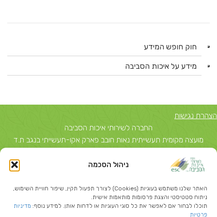
חוק חופש המידע
מידע על איכות הסביבה
הצהרת נגישות
החברה לשירותי איכות הסביבה
מועצה מקומית תעשייתית נאות חובב פארק אקו-תעשייתי בנגב ת.ד
5743, באר שבע 84156 טל: 08-6503700
ניהול הסכמה
יצחק שדה 40, תל אביב ת.ד 51631 תל אביב 67212 טל: 03-
5374850
האתר שלנו משתמש בעוגיות (Cookies) לצורך תפעול תקין, שיפור חוויית השימוש,
info@escil.co.il
ניתוח סטטיסטי והצגת פרסומות מותאמות אישית.
תוכלו לבחור אם לאפשר את כל סוגי העוגיות או לדחות אותן. למידע נוסף:
מדיניות
פרטיות