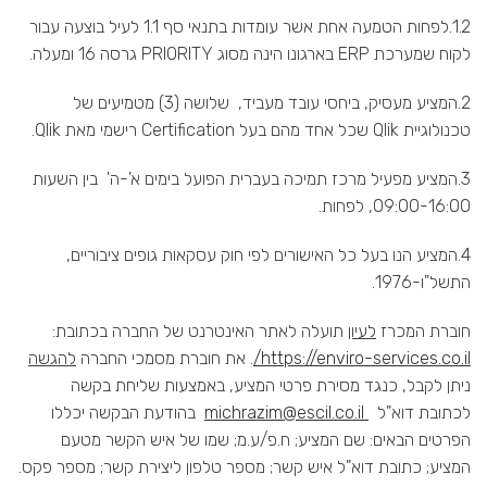
1.2.לפחות הטמעה אחת אשר עומדות בתנאי סף 1.1 לעיל בוצעה עבור
לקוח שמערכת ERP בארגונו הינה מסוג PRIORITY גרסה 16 ומעלה.
2.המציע מעסיק, ביחסי עובד מעביד, שלושה (3) מטמיעים של
טכנולוגיית Qlik שכל אחד מהם בעל Certification רישמי מאת Qlik.
3.המציע מפעיל מרכז תמיכה בעברית הפועל בימים א'-ה' בין השעות
09:00-16:00, לפחות.
4.המציע הנו בעל כל האישורים לפי חוק עסקאות גופים ציבוריים,
התשל"ו-1976.
חוברת המכרז
לעיון
תועלה לאתר האינטרנט של החברה בכתובת:
https://enviro-services.co.il/
. את חוברת מסמכי החברה
להגשה
ניתן לקבל, כנגד מסירת פרטי המציע, באמצעות שליחת בקשה
לכתובת דוא"ל
michrazim@escil.co.il
בהודעת הבקשה יכללו
הפרטים הבאים: שם המציע; ח.פ/ע.מ; שמו של איש הקשר מטעם
המציע; כתובת דוא"ל איש קשר; מספר טלפון ליצירת קשר; מספר פקס.