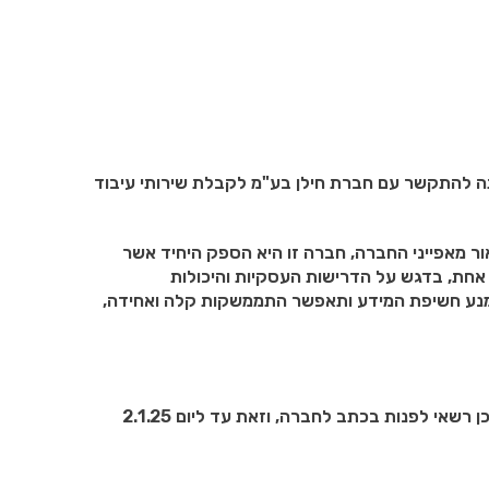
תה להתקשר עם חברת חילן בע"מ לקבלת שירותי עיבוד
ר מאפייני החברה, חברה זו היא הספק היחיד אשר
חת, בדגש על הדרישות העסקיות והיכולות
תמנע חשיפת המידע ותאפשר התממשקות קלה ואחידה,
כל אדם או גוף הסבור כי יש ביכולתו לספק את הטובין האמורים, ומעוניין לעשות כן רשאי לפנות בכתב לחברה, וזאת עד ליום 2.1.25