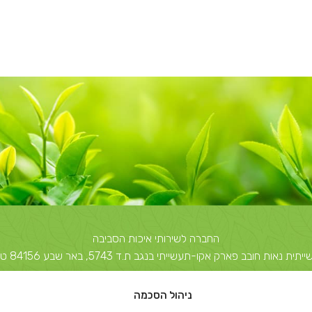
החברה לשירותי איכות הסביבה
 חובב פארק אקו-תעשייתי בנגב ת.ד 5743, באר שבע 84156 טל: 08-6503700
יצחק שדה 40, תל אביב ת.ד 51631 תל אביב 67212 טל: 03-5374850
ניהול הסכמה
info@escil.co.il