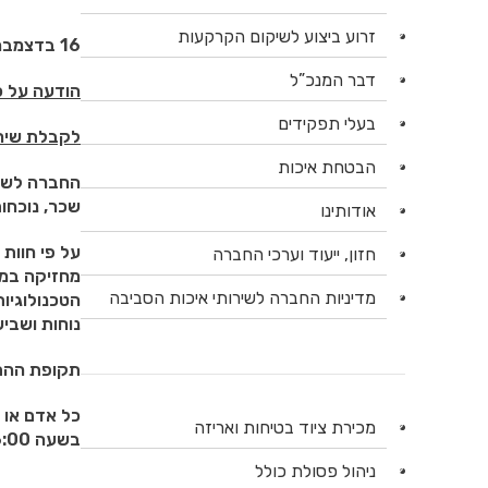
זרוע ביצוע לשיקום הקרקעות
16 בדצמבר 2024
דבר המנכ”ל
הודעה על כ
בעלי תפקידים
לקבלת שירות
הבטחת איכות
החברה לשיר
שכר, נוכחות
אודותינו
על פי חוות
חזון, ייעוד וערכי החברה
מחזיקה במע
מדיניות החברה לשירותי איכות הסביבה
הטכנולוגיו
נוחות ושבי
תקופת ההת
מכירת ציוד בטיחות ואריזה
בשעה 16:00 .
ניהול פסולת כולל
בב