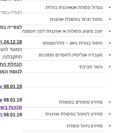
נטרול פסולת אנאורגנית נוזלית
לצפייה במוד
טיפול תרמי בפסולת אורגנית
לצפייה בפר
ייצוב מיצוק פסולות אי אורגניות לפני הטמנה
24.12.18 הודעה על דחיית המועד להגשת ההצעות
טיפול בנורות ניאון – פלורוסנטים
המועד להגש
מעבדה אנליטית לחומרים מסוכנים
תתקבלנה, ו
הנהלת החב
ניטור סביבתי
לנוסח המו
08.01.19
עד
08.01.19
עדכו
מחירון טיפולים בפסולת
סככות בשט
מחירון לטיפול בפסולת אורגנית
08.01.19
ח
מחירון ניהול פסולת