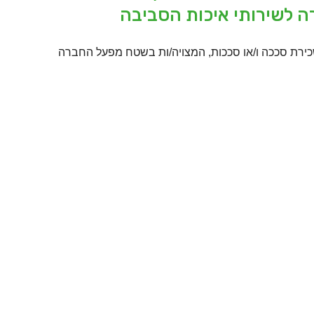
 לשירותי איכות הסביבה
כירת סככה ו/או סככות, המצויה/ות בשטח מפעל החברה