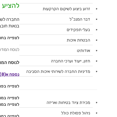
להציע 
זרוע ביצוע לשיקום הקרקעות
דבר המנכ”ל
החברה לשיר
בנאות חובב
בעלי תפקידים
לצפייה בחו
הבטחת איכות
לנוסח המוד
אודותינו
חזון, ייעוד וערכי החברה
לנוסח המו
מדיניות החברה לשירותי איכות הסביבה
נספח א(8) – טופס הצעת מחיר
לצפייה בפרו
לצפייה במו
מכירת ציוד בטיחות ואריזה
לצפייה במו
ניהול פסולת כולל
לצפייה במס