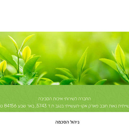
החברה לשירותי איכות הסביבה
 חובב פארק אקו-תעשייתי בנגב ת.ד 5743, באר שבע 84156 טל: 08-6503700
יצחק שדה 40, תל אביב ת.ד 51631 תל אביב 67212 טל: 03-5374850
ניהול הסכמה
info@escil.co.il